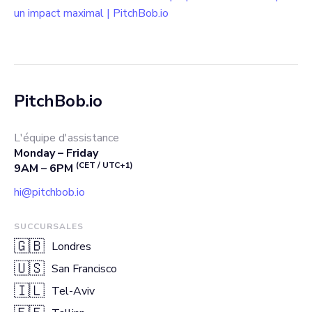
un impact maximal | PitchBob.io
PitchBob.io
L'équipe d'assistance
Monday – Friday
(CET / UTC+1)
9AM – 6PM
hi@pitchbob.io
SUCCURSALES
🇬🇧
Londres
🇺🇸
San Francisco
🇮🇱
Tel-Aviv