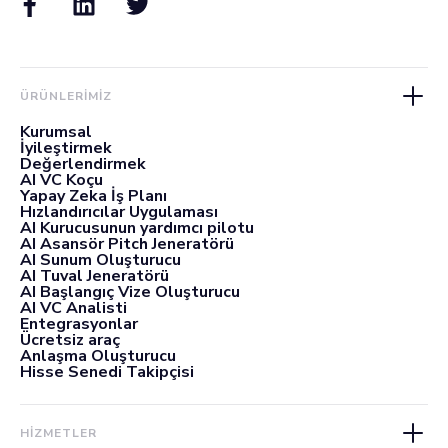
ÜRÜNLERIMIZ
Kurumsal
İyileştirmek
Değerlendirmek
AI VC Koçu
Yapay Zeka İş Planı
Hızlandırıcılar Uygulaması
AI Kurucusunun yardımcı pilotu
AI Asansör Pitch Jeneratörü
AI Sunum Oluşturucu
AI Tuval Jeneratörü
AI Başlangıç Vize Oluşturucu
AI VC Analisti
Entegrasyonlar
Ücretsiz araç
Anlaşma Oluşturucu
Hisse Senedi Takipçisi
HİZMETLER