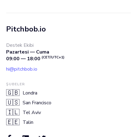
Pitchbob.io
Destek Ekibi
Pazartesi — Cuma
(CET/UTC+1)
09:00 — 18:00
hi@pitchbob.io
ŞUBELER
🇬🇧
Londra
🇺🇸
San Francisco
🇮🇱
Tel Aviv
🇪🇪
Talin