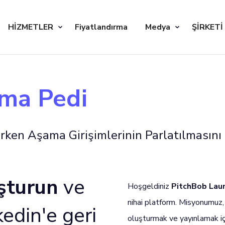
HİZMETLER
Fiyatlandırma
Medya
ŞİRKETİ
tma Pedi
rken Aşama Girişimlerinin Parlatılmasını
uşturun
ve
Hoşgeldiniz
PitchBob Lau
nihai platform. Misyonumuz, g
edin'e geri
oluşturmak ve yayınlamak iç