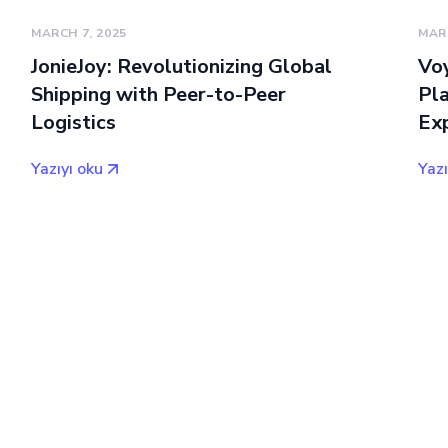
MARCH 7, 2025
MARC
JonieJoy: Revolutionizing Global
Voy
Shipping with Peer-to-Peer
Pla
Logistics
Ex
Yazıyı oku
Yazı