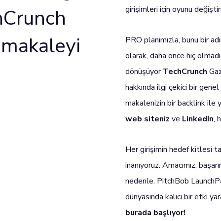
girişimleri için oyunu değiştir
chCrunch
n makaleyi
PRO planımızla, bunu bir adı
olarak, daha önce hiç olmadığı
dönüşüyor
TechCrunch
Gaze
hakkında ilgi çekici bir gene
makalenizin bir backlink ile
web siteniz
ve
LinkedIn
,
Her girişimin hedef kitlesi 
inanıyoruz. Amacımız, başarı
nedenle, PitchBob LaunchPad
dünyasında kalıcı bir etki ya
burada başlıyor!