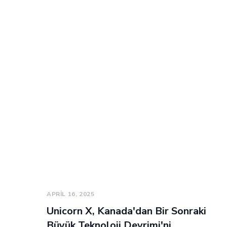
APRIL 16, 2025
Unicorn X, Kanada'dan Bir Sonraki
Büyük Teknoloji Devrimi'ni