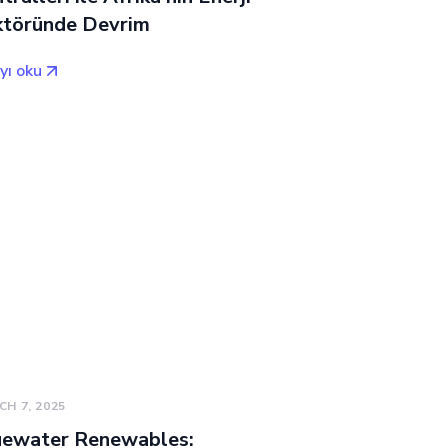
ktöründe Devrim
yı oku
H 7, 2025
uewater Renewables: