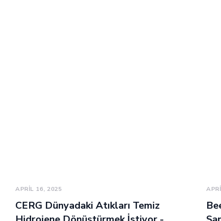
APRIL 16, 2025
APRI
CERG Dünyadaki Atıkları Temiz
Bee
Hidrojene Dönüştürmek İstiyor -
San