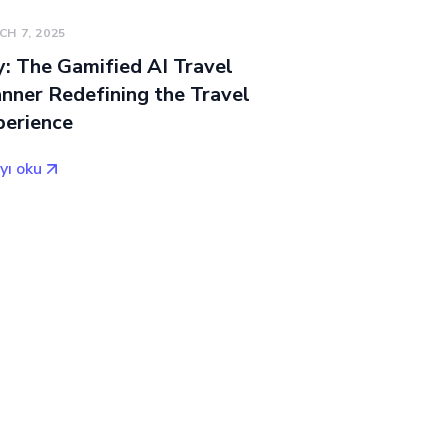
H 7, 2025
: The Gamified AI Travel
nner Redefining the Travel
perience
yı oku