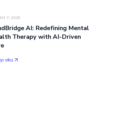
H 7, 2025
dBridge AI: Redefining Mental
alth Therapy with AI-Driven
re
yı oku