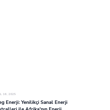
L 16, 2025
g Enerji: Yenilikçi Sanal Enerji
tralleri ile Afrika'nın Enerji