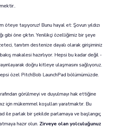
mektir..
m öteye taşıyoruz! Bunu hayal et: Şovun yıldızı
 gibi öne çıktın. Yenilikçi özelliğimiz bir şeye
teci, tanıtım destenize dayalı olarak girişiminiz
l bakış makalesi hazırlıyor. Hepsi bu kadar değil -
 yayınlayarak doğru kitleye ulaşmasını sağlıyoruz.
 hepsi özel PitchBob LaunchPad bölümümüzde.
tarafından görülmeyi ve duyulmayı hak ettiğine
nız için mükemmel koşulları yaratmaktır. Bu
 ile parlak bir şekilde parlamaya ve başlangıç
ratmaya hazır olun.
Zirveye olan yolculuğunuz