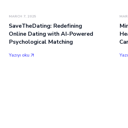
MARCH 7, 2025
MARC
SaveTheDating: Redefining
Min
Online Dating with AI-Powered
He
Psychological Matching
Ca
Yazıyı oku
Yazı