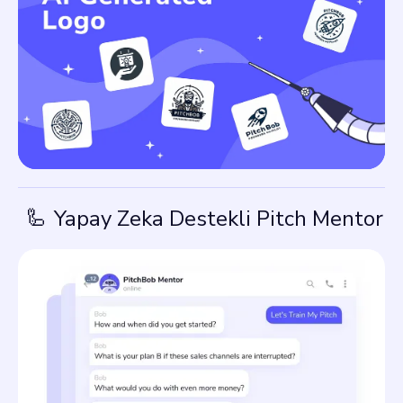
🦾
Yapay Zeka Destekli Pitch Mentor