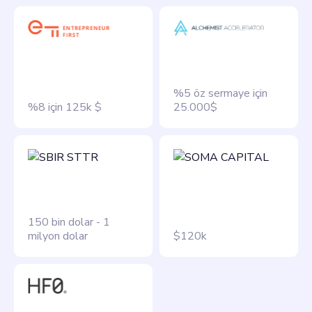
%5 öz sermaye için
%8 için 125k $
25.000$
150 bin dolar - 1
milyon dolar
$120k