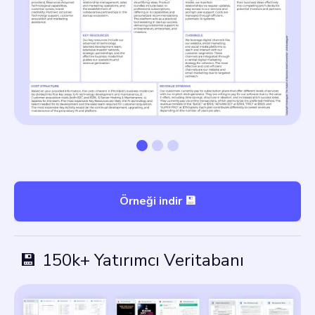
Örneği indir 💾
💾
150k+ Yatırımcı Veritabanı