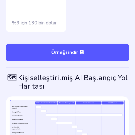
%9 için 130 bin dolar
Örneği indir 💾
🗺
Kişiselleştirilmiş AI Başlangıç Yol
Haritası