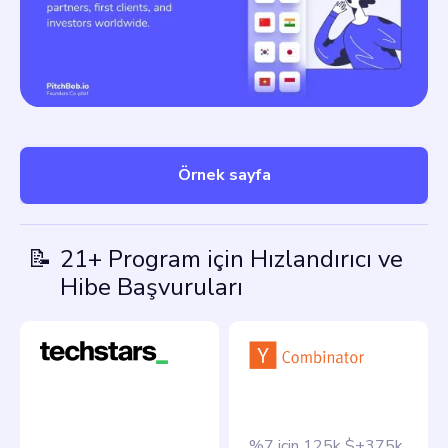
Örnek sayfa
📝
21+ Program için Hızlandırıcı ve
Hibe Başvuruları
%7 için 125k $+375k