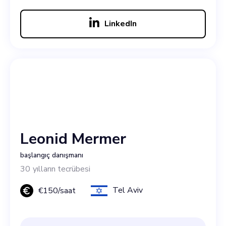
LinkedIn
Leonid Mermer
başlangıç danışmanı
30
yılların tecrübesi
Tel Aviv
€
150
/saat