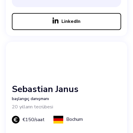
LinkedIn
Sebastian Janus
başlangıç danışmanı
20
yılların tecrübesi
Bochum
€
150
/saat