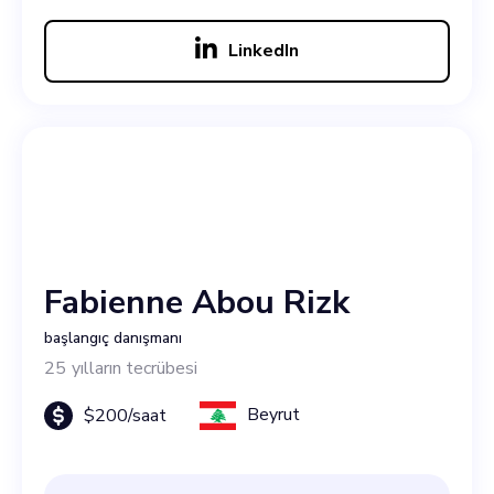
LinkedIn
Fabienne Abou Rizk
başlangıç danışmanı
25
yılların tecrübesi
Beyrut
$
200
/saat