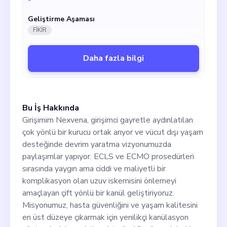
rekabete karşı karşıya kalacak şekilde
konumlanmıştır. Ancak, güçlü yönlerimizi
Geliştirme Aşaması
tamamlayabilecek ve zayıf yönlerimizi ele
FİKİR
alabilecek stratejik bir kurucu ortağımız eksik.
İdeal kurucu ortağımız, ürün geliştirme, FDA
düzenleyici yolları ve klinik denemelere
Daha fazla bilgi
odaklanarak med-tech alanında deneyimli
olacaktır.
Bu İş Hakkında
Girişimim Nexvena, girişimci gayretle aydınlatılan
çok yönlü bir kurucu ortak arıyor ve vücut dışı yaşam
desteğinde devrim yaratma vizyonumuzda
paylaşımlar yapıyor. ECLS ve ECMO prosedürleri
sırasında yaygın ama ciddi ve maliyetli bir
komplikasyon olan uzuv iskemisini önlemeyi
amaçlayan çift yönlü bir kanül geliştiriyoruz.
Misyonumuz, hasta güvenliğini ve yaşam kalitesini
en üst düzeye çıkarmak için yenilikçi kanülasyon