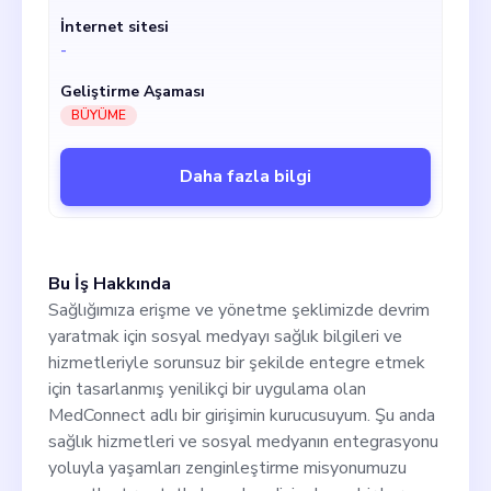
adamış yetenekli profesyonellerden oluşan
İnternet sitesi
bir ekiple birlikte çalışma fırsatına sahip
-
olacaksınız. Girişimimizin vizyonunu
yönlendirmede kritik bir rol oynayacak ve hem
Geliştirme Aşaması
stratejimize hem de operasyonlarımıza
BÜYÜME
önemli katkıda bulunacaksınız. Kurucu ortağın
sorumlulukları arasında iş hedefleri
belirlemek, geliştirme operasyonlarını
Daha fazla bilgi
denetlemek, finansmanın güvence altına
alınmasına yardımcı olmak ve önemli
kurumsal kararlar almak yer alacaktır. Ayrıca,
muhtemel kurucu ortak benimle yakın
çalışacak, ve bizim
Bu İş Hakkında
Sağlığımıza erişme ve yönetme şeklimizde devrim
yaratmak için sosyal medyayı sağlık bilgileri ve
hizmetleriyle sorunsuz bir şekilde entegre etmek
için tasarlanmış yenilikçi bir uygulama olan
MedConnect adlı bir girişimin kurucusuyum. Şu anda
sağlık hizmetleri ve sosyal medyanın entegrasyonu
yoluyla yaşamları zenginleştirme misyonumuzu