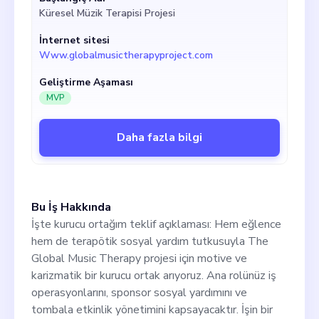
müşterilerimize sürekli olarak keyifli ve ilgi
Küresel Müzik Terapisi Projesi
çekici bir tombala deneyimi sunarken, şifa
yayma, otantik yaşama ilham verme ve
İnternet sitesi
müziğin dönüştürücü gücünü vurgulama
Www.globalmusictherapyproject.com
amacımızı yükseltmeyi umuyoruz. Eğlenirken
müzik terapisi kaynaklarına erişimi
Geliştirme Aşaması
demokratikleştirelim. Bize katılmak ister
MVP
misiniz?
Daha fazla bilgi
Bu İş Hakkında
İşte kurucu ortağım teklif açıklaması: Hem eğlence
hem de terapötik sosyal yardım tutkusuyla The
Global Music Therapy projesi için motive ve
karizmatik bir kurucu ortak arıyoruz. Ana rolünüz iş
operasyonlarını, sponsor sosyal yardımını ve
tombala etkinlik yönetimini kapsayacaktır. İşin bir