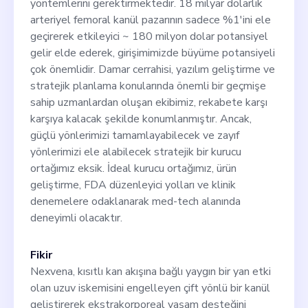
yöntemlerini gerektirmektedir. 18 milyar dolarlık
arteriyel femoral kanül pazarının sadece %1'ini ele
geçirerek etkileyici ~ 180 milyon dolar potansiyel
gelir elde ederek, girişimimizde büyüme potansiyeli
çok önemlidir. Damar cerrahisi, yazılım geliştirme ve
stratejik planlama konularında önemli bir geçmişe
sahip uzmanlardan oluşan ekibimiz, rekabete karşı
karşıya kalacak şekilde konumlanmıştır. Ancak,
güçlü yönlerimizi tamamlayabilecek ve zayıf
yönlerimizi ele alabilecek stratejik bir kurucu
ortağımız eksik. İdeal kurucu ortağımız, ürün
geliştirme, FDA düzenleyici yolları ve klinik
denemelere odaklanarak med-tech alanında
deneyimli olacaktır.
Fikir
Nexvena, kısıtlı kan akışına bağlı yaygın bir yan etki
olan uzuv iskemisini engelleyen çift yönlü bir kanül
geliştirerek ekstrakorporeal yaşam desteğini