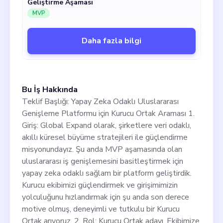
Geliştirme Aşaması
önceden deneyime sahip olması tercih edilir.
MVP
3. Sorumlulukları: • Şirketin stratejik yönünü
belirlemede ve bu planları uygulamada CEO
ve CTO'ya yardımcı olmak
Daha fazla bilgi
Bu İş Hakkında
Teklif Başlığı: Yapay Zeka Odaklı Uluslararası
Genişleme Platformu için Kurucu Ortak Araması 1.
Giriş: Global Expand olarak, şirketlere veri odaklı,
akıllı küresel büyüme stratejileri ile güçlendirme
misyonundayız. Şu anda MVP aşamasında olan
uluslararası iş genişlemesini basitleştirmek için
yapay zeka odaklı sağlam bir platform geliştirdik.
Kurucu ekibimizi güçlendirmek ve girişimimizin
yolculuğunu hızlandırmak için şu anda son derece
motive olmuş, deneyimli ve tutkulu bir Kurucu
Ortak arıyoruz. 2. Rol: Kurucu Ortak adayı, Ekibimize