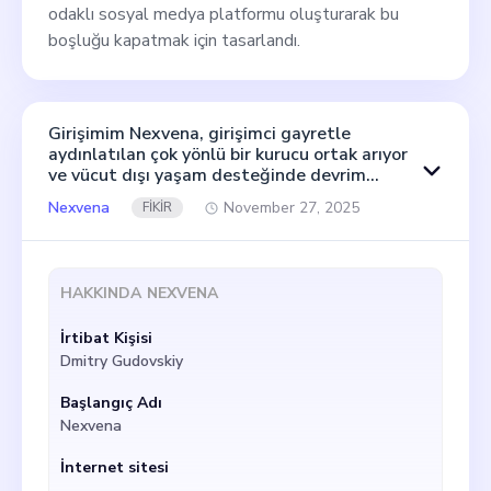
odaklı sosyal medya platformu oluşturarak bu
boşluğu kapatmak için tasarlandı.
Girişimim Nexvena, girişimci gayretle
aydınlatılan çok yönlü bir kurucu ortak arıyor
ve vücut dışı yaşam desteğinde devrim
yaratma vizyonumuzda paylaşımlar yapıyor.
Nexvena
November 27, 2025
FİKİR
ECLS ve ECMO prosedürleri sırasında yaygın
ama ciddi ve maliyetli bir komplikasyon olan
uzuv iskemisini önlemeyi amaçlayan çift yönlü
bir kanül geliştiriyoruz. Misyonumuz, hasta
HAKKINDA
NEXVENA
güvenliğini ve yaşam kalitesini en üst düzeye
çıkarmak için yenilikçi kanülasyon
İrtibat Kişisi
yöntemlerini gerektirmektedir. 18 milyar
dolarlık arteriyel femoral kanül pazarının
Dmitry Gudovskiy
sadece %1'ini ele geçirerek etkileyici ~ 180
milyon dolar potansiyel gelir elde ederek,
Başlangıç Adı
girişimimizde büyüme potansiyeli çok
Nexvena
önemlidir. Damar cerrahisi, yazılım geliştirme
ve stratejik planlama konularında önemli bir
İnternet sitesi
geçmişe sahip uzmanlardan oluşan ekibimiz,
-