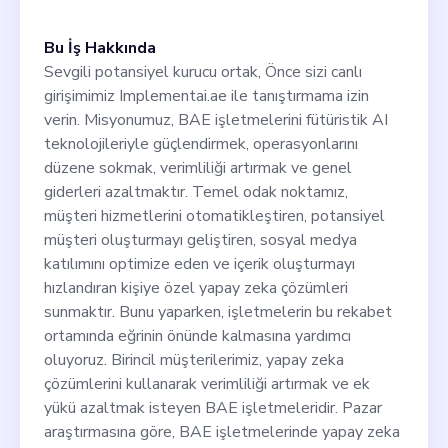
kaldıraçlara sahip olsa da, el değmemiş bir
pazar tespit ettik
Bu İş Hakkında
Sevgili potansiyel kurucu ortak, Önce sizi canlı
girişimimiz Implementai.ae ile tanıştırmama izin
verin. Misyonumuz, BAE işletmelerini fütüristik AI
teknolojileriyle güçlendirmek, operasyonlarını
düzene sokmak, verimliliği artırmak ve genel
giderleri azaltmaktır. Temel odak noktamız,
müşteri hizmetlerini otomatikleştiren, potansiyel
müşteri oluşturmayı geliştiren, sosyal medya
katılımını optimize eden ve içerik oluşturmayı
hızlandıran kişiye özel yapay zeka çözümleri
sunmaktır. Bunu yaparken, işletmelerin bu rekabet
ortamında eğrinin önünde kalmasına yardımcı
oluyoruz. Birincil müşterilerimiz, yapay zeka
çözümlerini kullanarak verimliliği artırmak ve ek
yükü azaltmak isteyen BAE işletmeleridir. Pazar
araştırmasına göre, BAE işletmelerinde yapay zeka