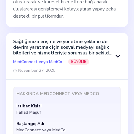
oluşturarak ve küresel hizmetlere bağlanarak
uluslararası genişlemeyi kolaylaştıran yapay zeka
destekli bir platformdur.
Sağlığımıza erişme ve yönetme şeklimizde
devrim yaratmak için sosyal medyayı sağlık
bilgileri ve hizmetleriyle sorunsuz bir şekilde
entegre etmek için tasarlanmış yenilikçi bir
MedConnect veya MedCo
BÜYÜME
uygulama olan MedConnect adlı bir girişimin
kurucusuyum. Şu anda sağlık hizmetleri ve
November 27, 2025
sosyal medyanın entegrasyonu yoluyla
yaşamları zenginleştirme misyonumuzu
somutlaştıran tutkulu ve kendini adamış bir
kurucu ortak arıyoruz.. Anında, güvenilir
HAKKINDA
MEDCONNECT VEYA MEDCO
sağlık bilgileri ve uygun tıbbi hizmetler tek bir
çatı altında sağlayarak, pazarda farklı bir niş
İrtibat Kişisi
belirledik - yalnızca sağlık hizmetlerine
Fahad Maşuf
odaklanan bir sosyal medya platformu. Bir
kurucu ortak olarak, kendimle ve tüketiciler
Başlangıç Adı
için sosyal medya ve sağlık hizmetleri
MedConnect veya MedCo
arasındaki boşluğu kapatmaya kendini