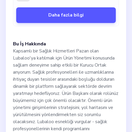
ancak AI teknolojimiz ve empatik ahlakımız
ayırt edici faktörler olarak hizmet ediyor. Şu
anki 1 milyon değerleme ile donanmış ve
Daha fazla bilgi
Florida'da faaliyete geçerek önümüzdeki 15
ay içinde ülke çapında genişlemeyi
planlıyoruz. 135 milyar dolarlık evin bir
kısmını ele geçirmeye hazırız
Bu İş Hakkında
Kapsamlı bir Sağlık Hizmetleri Pazarı olan
Lubaloo'ya katılmak için Ürün Yönetimi konusunda
sağlam deneyime sahip etkili bir Kurucu Ortak
arıyorum. Sağlık profesyonelleri ile uzmanlıklarına
ihtiyaç duyan tesisler arasındaki boşluğu dolduran
dinamik bir platform sağlayarak sektörde devrim
yaratmayı hedefliyoruz. Ürün Başkanı olarak rolünüz
büyümemiz için çok önemli olacaktır. Önemli ürün
yönetimi girişimlerinin stratejisini, yol haritasını ve
yürütülmesini yönlendirmekten siz sorumlu
olacaksınız. Lubaloo esnekliği vurgular - sağlık
profesyonellerinin kendi programlarını