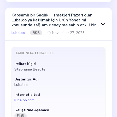
Kapsamlı bir Sağlık Hizmetleri Pazarı olan
Lubaloo'ya katılmak için Ürün Yönetimi
konusunda sağlam deneyime sahip etkili bir
Kurucu Ortak arıyorum. Sağlık profesyonelleri
Lubaloo
November 27, 2025
FİKİR
ile uzmanlıklarına ihtiyaç duyan tesisler
arasındaki boşluğu dolduran dinamik bir
platform sağlayarak sektörde devrim
yaratmayı hedefliyoruz. Ürün Başkanı olarak
HAKKINDA
LUBALOO
rolünüz büyümemiz için çok önemli olacaktır.
Önemli ürün yönetimi girişimlerinin
İrtibat Kişisi
stratejisini, yol haritasını ve yürütülmesini
yönlendirmekten siz sorumlu olacaksınız.
Stephanie Beaute
Lubaloo esnekliği vurgular - sağlık
profesyonellerinin kendi programlarını
Başlangıç Adı
belirlemelerine, tercih ettikleri çalışma
Lubaloo
yerlerini seçmelerine ve hızlı ödeme
almalarına olanak tanır. Sağlık tesisleri için,
İnternet sitesi
personel ihtiyaçlarını karşılamak için verimli
lubaloo.com
ve uygun maliyetli bir yol sunuyoruz. Ana
rakiplerimiz arasında Zocdoc, eClinic,
Geliştirme Aşaması
BetterHelp ve Signify Health yer alıyor,
FİKİR