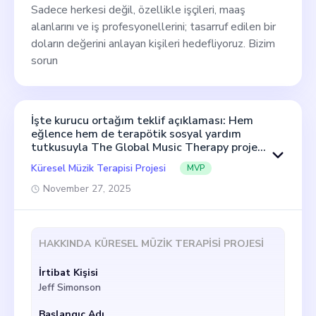
Sadece herkesi değil, özellikle işçileri, maaş
alanlarını ve iş profesyonellerini; tasarruf edilen bir
doların değerini anlayan kişileri hedefliyoruz. Bizim
sorun
İşte kurucu ortağım teklif açıklaması: Hem
eğlence hem de terapötik sosyal yardım
tutkusuyla The Global Music Therapy projesi
için motive ve karizmatik bir kurucu ortak
Küresel Müzik Terapisi Projesi
MVP
arıyoruz. Ana rolünüz iş operasyonlarını,
sponsor sosyal yardımını ve tombala etkinlik
November 27, 2025
yönetimini kapsayacaktır. İşin bir parçası
olarak, marka kimliğimizi genişletmek,
sponsorluklar ve ortaklıklar için ağ kurmak ve
tombala etkinliklerinin sorunsuz çalışması için
HAKKINDA
KÜRESEL MÜZIK TERAPISI PROJESI
gerekli görevleri düzenlemek ve devretmekle
görevlendirileceksiniz. İdeal olarak, stratejik
İrtibat Kişisi
bir vizyon ve güçlü topluluk ilişkilerini
Jeff Simonson
geliştirme yeteneği ile donanmış güçlü bir
girişimci ruhu somutlaştıracaksınız. Birlikte,
Başlangıç Adı