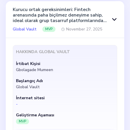
Kurucu ortak gereksinimleri: Fintech
arenasında paha biçilmez deneyime sahip,
ideal olarak grup tasarruf platformlarında
geçmişi olan hevesli, kararlı bir kurucu ortak
Global Vault
November 27, 2025
MVP
arıyorum. Rol, stratejik karar vermede
benimle yakın çalışmayı ve girişimimizin
finansal ve ticari operasyonlarına değerli
uzmanlık getirmeyi içerecek. Özellikle
HAKKINDA
GLOBAL VAULT
yenilikçi fikirler, sağlam ağ oluşturma
becerileri ve problem çözmeye çok yönlü bir
İrtibat Kişisi
yaklaşım getiren bireylerle ilgileniyorum.
Birlikte, GlobalVault'un heyecan verici temel
Gbolagade Mumeen
konseptini daha da geliştirebilir ve erişilebilir
ve verimli grup tasarruflarına yönelik ortak
Başlangıç Adı
vizyonumuzu küresel pazara getirebiliriz.
Global Vault
İnternet sitesi
-
Geliştirme Aşaması
MVP