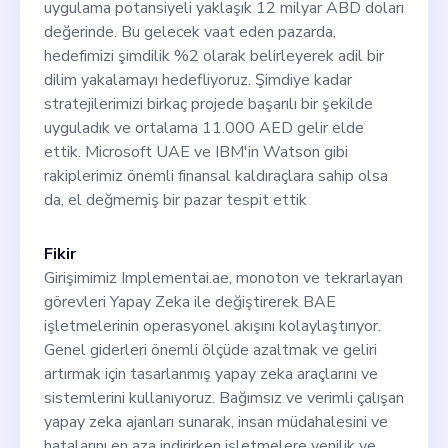
uygulama potansiyeli yaklaşık 12 milyar ABD doları
değerinde. Bu gelecek vaat eden pazarda,
hedefimizi şimdilik %2 olarak belirleyerek adil bir
dilim yakalamayı hedefliyoruz. Şimdiye kadar
stratejilerimizi birkaç projede başarılı bir şekilde
uyguladık ve ortalama 11.000 AED gelir elde
ettik. Microsoft UAE ve IBM'in Watson gibi
rakiplerimiz önemli finansal kaldıraçlara sahip olsa
da, el değmemiş bir pazar tespit ettik
Fikir
Girişimimiz Implementai.ae, monoton ve tekrarlayan
görevleri Yapay Zeka ile değiştirerek BAE
işletmelerinin operasyonel akışını kolaylaştırıyor.
Genel giderleri önemli ölçüde azaltmak ve geliri
artırmak için tasarlanmış yapay zeka araçlarını ve
sistemlerini kullanıyoruz. Bağımsız ve verimli çalışan
yapay zeka ajanları sunarak, insan müdahalesini ve
hatalarını en aza indirirken işletmelere yenilik ve