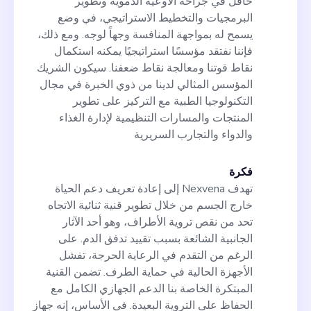
حافل في جراحة الأوعية الدموية وتطوير
البرمجيات والتخطيط الاستراتيجي، في وضع
يسمح له بمواجهة المنافسة وجهاً لوجه. ومع ذلك،
فإننا نفتقد مؤسسًا استراتيجيًا يمكنه استكمال
نقاط قوتنا ومعالجة نقاط ضعفنا. سيكون الشريك
المؤسس المثالي لدينا من ذوي الخبرة في مجال
التكنولوجيا الطبية مع التركيز على تطوير
المنتجات والمسارات التنظيمية لإدارة الغذاء
والدواء والتجارب السريرية
فكرة
تهدف Nexvena إلى إعادة تعريف دعم الحياة
خارج الجسم من خلال تطوير قنية ثنائية الاتجاه
تحد من نقص تروية الأطراف، وهو أحد الآثار
الجانبية الشائعة بسبب تقييد تدفق الدم. على
الرغم من التقدم في الرعاية الحرجة، تفشل
الأجهزة الحالية في حماية الطرف. تضمن القنية
المبتكرة الخاصة بنا الدعم الجهازي الكامل مع
الحفاظ على التروية البعيدة. في الأساس، إنه جهاز