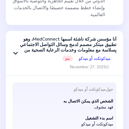
الدولي من خلال تقييم الجاهزية والتوصية بالأسواق
وإنشاء خطط مصممة خصيصًا والاتصال بالخدمات
العالمية.
أنا مؤسس شركة ناشئة اسمها MedConnect، وهو
تطبيق مبتكر مصمم لدمج وسائل التواصل الاجتماعي
بسلاسة مع معلومات وخدمات الرعاية الصحية من
أجل إحداث ثورة في الطريقة التي نصل بها إلى صحتنا
ميدكونكت أو ميدكو
نمو
ونديرها. نحن نبحث حاليًا عن مؤسس مشارك
متحمس ومتفاني يجسد مهمتنا لإثراء الحياة من خلال
November 27, 2025
دمج الرعاية الصحية ووسائل التواصل الاجتماعي. من
خلال توفير معلومات صحية فورية وموثوقة وخدمات
طبية مريحة تحت سقف واحد، حددنا مكانًا متميزًا في
السوق - منصة وسائط اجتماعية تركز حصريًا على
حول
ميدكونكت أو ميدكو
الرعاية الصحية. بصفتك مؤسسًا مشاركًا، ستتاح لك
الفرصة للعمل جنبًا إلى جنب مع فريق من المهنيين
الشخص الذي يمكن الاتصال به
المهرة الملتزمين بسد الفجوة بين وسائل التواصل
فهد مشوف
الاجتماعي والرعاية الصحية للمستهلكين. ستلعب دورًا
مهمًا في قيادة رؤية شركتنا الناشئة، والمساهمة
اسم بدء التشغيل
بشكل كبير في كل من استراتيجيتنا وعملياتنا.
ميدكونكت أو ميدكو
ستشمل مسؤوليات المؤسس المشارك تحديد أهداف