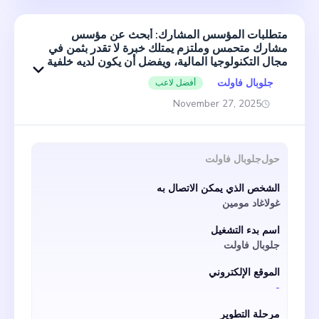
متطلبات المؤسس المشارك: أبحث عن مؤسس
مشارك متحمس وملتزم يمتلك خبرة لا تقدر بثمن في
مجال التكنولوجيا المالية، ويفضل أن يكون لديه خلفية
في منصات التوفير الجماعية. سيشمل الدور العمل
جلوبال فاولت
أفضل لاعب
عن كثب معي في صنع القرار الاستراتيجي، بالإضافة
إلى جلب الخبرة القيمة للعمليات المالية والتجارية
November 27, 2025
لشركتنا الناشئة. أنا مهتم بشكل خاص بالأفراد الذين
يجلبون أفكارًا مبتكرة ومهارات تواصل قوية ونهجًا
شاملاً لحل المشكلات. معًا، يمكننا تطوير المفهوم
الأساسي المثير لـ GlobalVault، وتقديم رؤيتنا
حول
جلوبال فاولت
المشتركة للتوفير الجماعي الفعال والميسّر إلى
السوق العالمية.
الشخص الذي يمكن الاتصال به
غولاغاد مومين
اسم بدء التشغيل
جلوبال فاولت
الموقع الإلكتروني
-
مرحلة التطوير