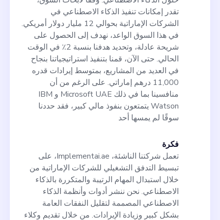
حلول الذكاء الاصطناعي. وفقًا لأبحاث السوق،
تقدر إمكانات تنفيذ الذكاء الاصطناعي في
الشركات الإماراتية بحوالي 12 مليار دولار أمريكي.
في هذا السوق الواعد، نهدف إلى الحصول على
شريحة عادلة، وتحديد هدفنا بنسبة 2٪ في الوقت
الحالي. حتى الآن، قمنا بتنفيذ استراتيجياتنا بنجاح
في العديد من المشاريع، بمتوسط إيرادات قدره
11,000 درهم إماراتي. على الرغم من أن
منافسينا بما في ذلك Microsoft UAE و IBM
Watson يتمتعون بنفوذ مالي كبير، فقد حددنا
سوقًا لم يمسها أحد
فكرة
تعمل شركتنا الناشئة، Implementai.ae، على
تبسيط التدفق التشغيلي للشركات الإماراتية من
خلال استبدال المهام الرتيبة والمتكررة بالذكاء
الاصطناعي. نحن ننشر أدوات وأنظمة الذكاء
الاصطناعي المصممة لتقليل النفقات العامة
بشكل كبير وزيادة الإيرادات. من خلال تقديم وكلاء