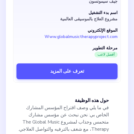
جيف سيمونسون
للموسيقى مع تقديم تجربة بنغو ممتعة وجذابة
باستمرار لروادنا. دعونا نضفي الطابع الديمقراطي
اسم بدء التشغيل
على الوصول إلى موارد العلاج بالموسيقى أثناء
مشروع العلاج بالموسيقى العالمية
الاستمتاع. هل ترغب في الانضمام إلينا؟
الموقع الإلكتروني
Www.globalmusictherapyproject.com
مرحلة التطوير
أفضل لاعب
تعرف على المزيد
حول هذه الوظيفة
في ما يلي وصف اقتراح المؤسس المشارك
الخاص بي: نحن نبحث عن مؤسس مشارك
متحمس وجذاب لمشروع The Global Music
Therapy، مع شغف بالترفيه والتواصل العلاجي.