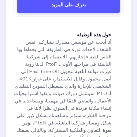
تعرف على المزيد
حول هذه الوظيفة
أنا أبحث عن مؤسس مشارك يشاركني نفس
الشغف لإحداث ثورة في الطريقة التي يخطط بها
الناس لقضاء إجازتهم، للانضمام إلى شركتنا
الناشئة في مراحلها الأولى، PtoFi. لدينا رؤية
غيرت قواعد اللعبة لتحويل Paid Time Off إلى
أصل محمول وقابل للاستثمار، على غرار 401K
الشخصي للإجازة والذي سيعطل النموذج التقليدي
لـ PTO. سيشمل دورك صياغة وتنفيذ استراتيجيات
الأعمال، والمضي قدمًا في مهمتنا، ومساعدتنا في
إنشاء مكانة فريدة في السوق. نظرًا لأننا في
مرحلة الفكرة، ستؤثر مساهمتك بشكل كبير على
شكل ومسار شركتنا الناشئة. في PtoFi، نؤمن
بقوة التعاون والملكية المشتركة، وبالتالي بصفتك