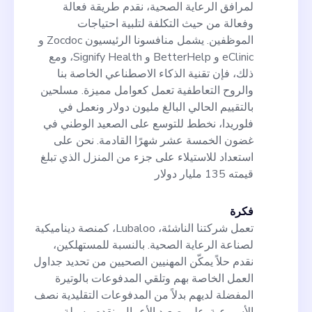
لمرافق الرعاية الصحية، نقدم طريقة فعالة
وفعالة من حيث التكلفة لتلبية احتياجات
الموظفين. يشمل منافسونا الرئيسيون Zocdoc و
eClinic و BetterHelp و Signify Health، ومع
ذلك، فإن تقنية الذكاء الاصطناعي الخاصة بنا
والروح التعاطفية تعمل كعوامل مميزة. مسلحين
بالتقييم الحالي البالغ مليون دولار ونعمل في
فلوريدا، نخطط للتوسع على الصعيد الوطني في
غضون الخمسة عشر شهرًا القادمة. نحن على
استعداد للاستيلاء على جزء من المنزل الذي تبلغ
قيمته 135 مليار دولار
فكرة
تعمل شركتنا الناشئة، Lubaloo، كمنصة ديناميكية
لصناعة الرعاية الصحية. بالنسبة للمستهلكين،
نقدم حلاً يمكّن المهنيين الصحيين من تحديد جداول
العمل الخاصة بهم وتلقي المدفوعات بالوتيرة
المفضلة لديهم بدلاً من المدفوعات التقليدية نصف