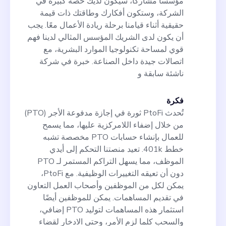
مؤسسًا مشاركًا، سيكون لديك حصة كبيرة في
الشركة، وستكون أفكارك وطاقتك ذات قيمة
حقيقية أثناء قيامنا برحلة ريادة الأعمال معًا. يجب
أن يكون لدى الشريك المؤسس المثالي لدينا فهم
قوي لمساحة تكنولوجيا الموارد البشرية، مع
اتصالات جيدة داخل الصناعة. خبرة في شركة
ناشئة سابقة و
فكرة
تُحدث PtoFi ثورة في إجازة مدفوعة الأجر (PTO)
من خلال إضفاء اللامركزية عليها، مما يسمح
للعمال بإنشاء حسابات PTO مخصصة تشبه
خطط 401k. تعيد منصتنا التحكم إلى أيدي
الموظف، مما يسهل التراكم المستمر لـ PTO
دون أن تعيقه التغييرات الوظيفية. مع PtoFi،
يمكن لكل من الموظفين وأصحاب العمل التعاون
في تقديم المساهمات. يمكن للموظفين أيضًا
استثمار هذه المساهمات لتوليد PTO إضافي،
والسحب كلما لزم الأمر، وحتى الادخار لقضاء