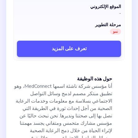
الأعمال، والإشراف على عمليات التطوير، والمساعدة
الموقع الإلكتروني
في تأمين التمويل، واتخاذ قرارات الشركة الرئيسية.
-
علاوة على ذلك، سيعمل المؤسس المشارك المحتمل
عن كثب معي ومع
مرحلة التطوير
نمو
تعرف على المزيد
حول هذه الوظيفة
أنا مؤسس شركة ناشئة اسمها MedConnect، وهو
تطبيق مبتكر مصمم لدمج وسائل التواصل
الاجتماعي بسلاسة مع معلومات وخدمات الرعاية
الصحية من أجل إحداث ثورة في الطريقة التي
نصل بها إلى صحتنا ونديرها. نحن نبحث حاليًا عن
مؤسس مشارك متحمس ومتفاني يجسد مهمتنا
لإثراء الحياة من خلال دمج الرعاية الصحية