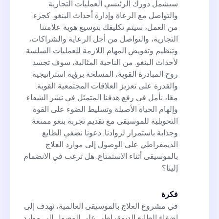
سيشمل دورك الرئيسي العمليات التجارية
والتواصل مع الرعاة وإدارة أحداث البنغو. كجزء
من العمل، سيتم تكليفك بتوسيع هوية علامتنا
التجارية، والتواصل من أجل الرعاية والشراكات،
وتنظيم وتفويض المهام اللازمة للعمليات السلسة
لأحداث البنغو. من الناحية المثالية، سوف تجسد
روح المبادرة القوية، المسلحة برؤية استراتيجية
والقدرة على تعزيز العلاقات المجتمعية القوية.
معًا، نأمل في رفع هدفنا المتمثل في نشر الشفاء
وإلهام الحياة الأصيلة وتسليط الضوء على القوة
التحويلية للموسيقى مع تقديم تجربة بنغو ممتعة
وجذابة باستمرار لروادنا. دعونا نضفي الطابع
الديمقراطي على الوصول إلى موارد العلاج
بالموسيقى أثناء الاستمتاع. هل ترغب في الانضمام
إلينا؟
فكرة
في مشروع العلاج بالموسيقى العالمية، نهدف إلى
إضفاء الطابع الديمقراطي على الوصول إلى موارد