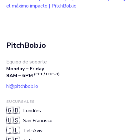
el máximo impacto | PitchBob.io
PitchBob.io
Equipo de soporte
Monday – Friday
(CET / UTC+1)
9AM – 6PM
hi@pitchbob.io
SUCURSALES
🇬🇧
Londres
🇺🇸
San Francisco
🇮🇱
Tel-Aviv