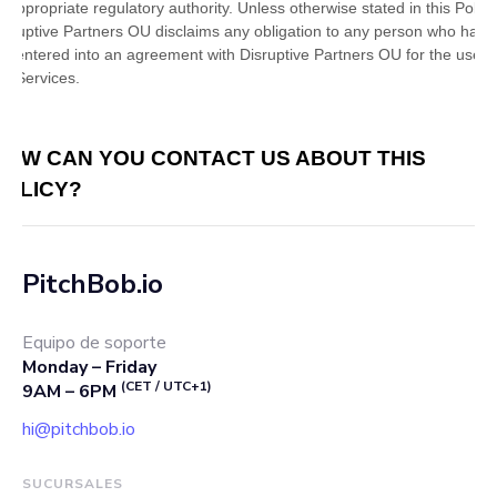
PitchBob.io
Equipo de soporte
Monday – Friday
(CET / UTC+1)
9AM – 6PM
hi@pitchbob.io
SUCURSALES