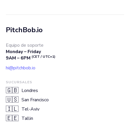
PitchBob.io
Equipo de soporte
Monday – Friday
(CET / UTC+1)
9AM – 6PM
hi@pitchbob.io
SUCURSALES
🇬🇧
Londres
🇺🇸
San Francisco
🇮🇱
Tel-Aviv
🇪🇪
Tallin