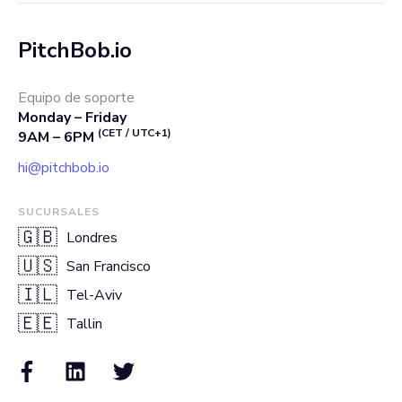
PitchBob.io
Equipo de soporte
Monday – Friday
(CET / UTC+1)
9AM – 6PM
hi@pitchbob.io
SUCURSALES
🇬🇧
Londres
🇺🇸
San Francisco
🇮🇱
Tel-Aviv
🇪🇪
Tallin