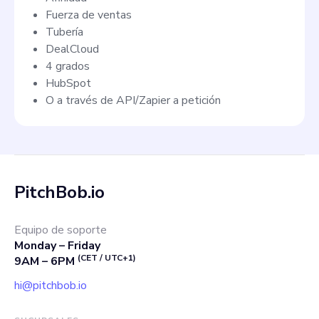
Fuerza de ventas
Tubería
DealCloud
4 grados
HubSpot
O a través de API/Zapier a petición
PitchBob.io
Equipo de soporte
Monday – Friday
(CET / UTC+1)
9AM – 6PM
hi@pitchbob.io