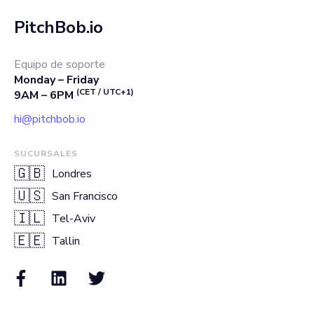
PitchBob.io
Equipo de soporte
Monday – Friday
(CET / UTC+1)
9AM – 6PM
hi@pitchbob.io
SUCURSALES
🇬🇧
Londres
🇺🇸
San Francisco
🇮🇱
Tel-Aviv
🇪🇪
Tallin