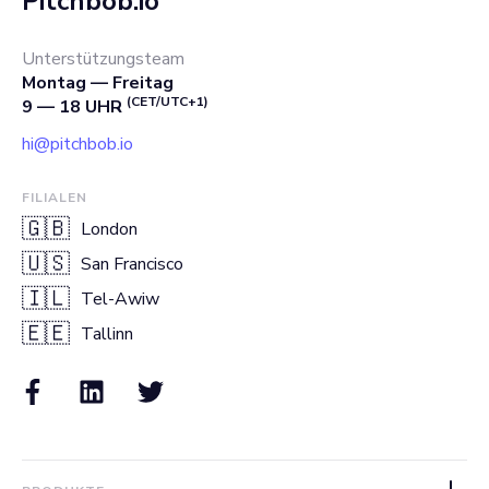
Pitchbob.io
Unterstützungsteam
Montag — Freitag
(CET/UTC+1)
9 — 18 UHR
hi@pitchbob.io
FILIALEN
🇬🇧
London
🇺🇸
San Francisco
🇮🇱
Tel-Awiw
🇪🇪
Tallinn