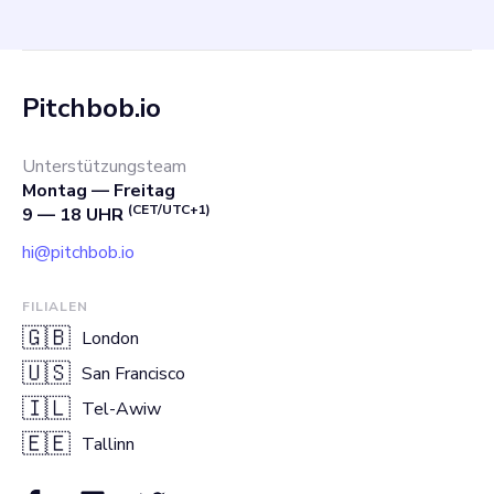
Pitchbob.io
Unterstützungsteam
Montag — Freitag
(CET/UTC+1)
9 — 18 UHR
hi@pitchbob.io
FILIALEN
🇬🇧
London
🇺🇸
San Francisco
🇮🇱
Tel-Awiw
🇪🇪
Tallinn