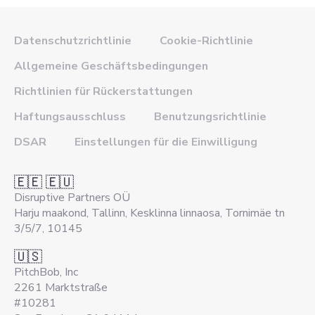
Datenschutzrichtlinie
Cookie-Richtlinie
Allgemeine Geschäftsbedingungen
Richtlinien für Rückerstattungen
Haftungsausschluss
Benutzungsrichtlinie
DSAR
Einstellungen für die Einwilligung
🇪🇪 🇪🇺
Disruptive Partners OÜ
Harju maakond, Tallinn, Kesklinna linnaosa, Tornimäe tn
3/5/7, 10145
🇺🇸
PitchBob, Inc
2261 Marktstraße
#10281