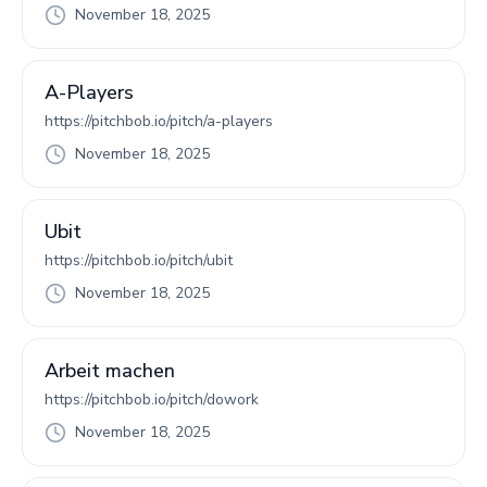
November 18, 2025
A-Players
https://pitchbob.io/pitch/
a-players
November 18, 2025
Ubit
https://pitchbob.io/pitch/
ubit
November 18, 2025
Arbeit machen
https://pitchbob.io/pitch/
dowork
November 18, 2025