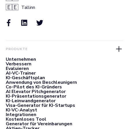
🇪🇪
Tallinn
PRODUKTE
Unternehmen
Verbessern
Evaluieren
AI-VC-Trainer
KI-Geschäftsplan
Anwendung von Beschleunigern
Co-Pilot des KI-Gründers
AI Elevator Pitchgenerator
KI-Präsentationsgenerator
KI-Leinwandgenerator
Visa-Generator für KI-Startups
KI-VC-Analyst
Integrationen
Kostenloses Tool
Generator für Vereinbarungen
Aktien-Tracker