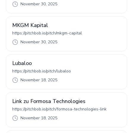
November 30, 2025
MKGM Kapital
https://pitchbob.io/pitch/
mkgm-capital
November 30, 2025
Lubaloo
https://pitchbob.io/pitch/
lubaloo
November 18, 2025
Link zu Formosa Technologies
https://pitchbob.io/pitch/
formosa-technologies-link
November 18, 2025