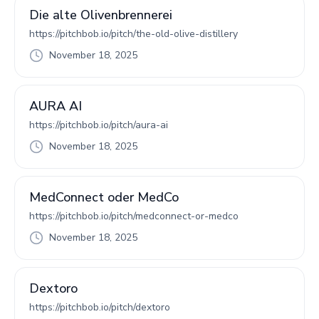
Die alte Olivenbrennerei
https://pitchbob.io/pitch/
the-old-olive-distillery
November 18, 2025
AURA AI
https://pitchbob.io/pitch/
aura-ai
November 18, 2025
MedConnect oder MedCo
https://pitchbob.io/pitch/
medconnect-or-medco
November 18, 2025
Dextoro
https://pitchbob.io/pitch/
dextoro