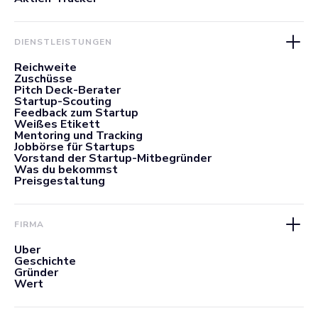
DIENSTLEISTUNGEN
Reichweite
Zuschüsse
Pitch Deck-Berater
Startup-Scouting
Feedback zum Startup
Weißes Etikett
Mentoring und Tracking
Jobbörse für Startups
Vorstand der Startup-Mitbegründer
Was du bekommst
Preisgestaltung
FIRMA
Über
Geschichte
Gründer
Wert