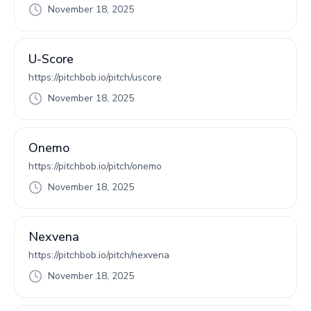
November 18, 2025
U-Score
https://pitchbob.io/pitch/
uscore
November 18, 2025
Onemo
https://pitchbob.io/pitch/
onemo
November 18, 2025
Nexvena
https://pitchbob.io/pitch/
nexvena
November 18, 2025