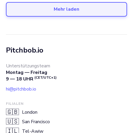
Mehr laden
Pitchbob.io
Unterstützungsteam
Montag — Freitag
(CET/UTC+1)
9 — 18 UHR
hi@pitchbob.io
FILIALEN
🇬🇧
London
🇺🇸
San Francisco
🇮🇱
Tel-Awiw