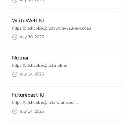
WriteWell KI
https://pitchbob.io/pitch/
writewell-ai-0c4a3
July 30, 2025
Nutriai
https://pitchbob.io/pitch/
nutriai
July 14, 2025
Futurecast KI
https://pitchbob.io/pitch/
futurecast-ai
July 14, 2025