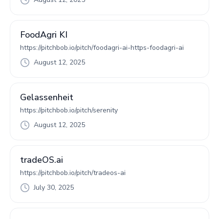
FoodAgri KI
https://pitchbob.io/pitch/
foodagri-ai-https-foodagri-ai
August 12, 2025
Gelassenheit
https://pitchbob.io/pitch/
serenity
August 12, 2025
tradeOS.ai
https://pitchbob.io/pitch/
tradeos-ai
July 30, 2025