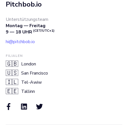
Pitchbob.io
Unterstützungsteam
Montag — Freitag
(CET/UTC+1)
9 — 18 UHR
hi@pitchbob.io
FILIALEN
🇬🇧
London
🇺🇸
San Francisco
🇮🇱
Tel-Awiw
🇪🇪
Tallinn