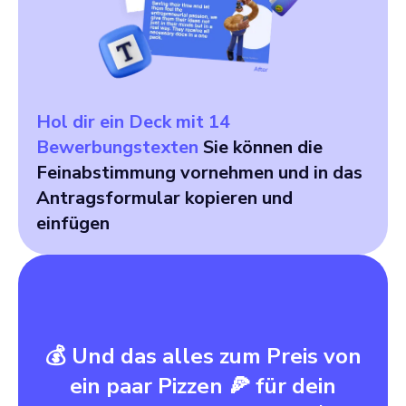
Hol dir ein Deck mit 14
Bewerbungstexten
Sie können die
Feinabstimmung vornehmen und in das
Antragsformular kopieren und
einfügen
💰 Und das alles zum Preis von
ein paar Pizzen 🍕 für dein