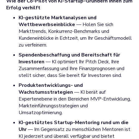
Wie der Co-Pilot von KI-Startup-Gründern Ihnen zum
Erfolg verhilft
KI-gestützte Marktanalysen und
Wettbewerbseinblicke
— Holen Sie sich
Markttrends, Konkurrenz-Benchmarks und
Kundeneinblicke in Echtzeit, um Ihr Geschäftsmodell
zu verfeinern.
Spendenbeschaffung und Bereitschaft für
Investoren
— KI optimiert Ihr Pitch Deck, Ihre
Zusammenfassung und Ihre Finanzprognosen und
stellt sicher, dass Sie bereit für Investoren sind.
Produktentwicklungs- und
Wachstumsstrategien
— KI berät auf
Expertenebene in den Bereichen MVP-Entwicklung,
Markteinführungsstrategien und
Umsatzoptimierung.
KI-gestütztes Startup-Mentoring rund um die
Uhr
— Im Gegensatz zu menschlichen Mentoren ist
KI jederzeit und überall verfügbar und bietet