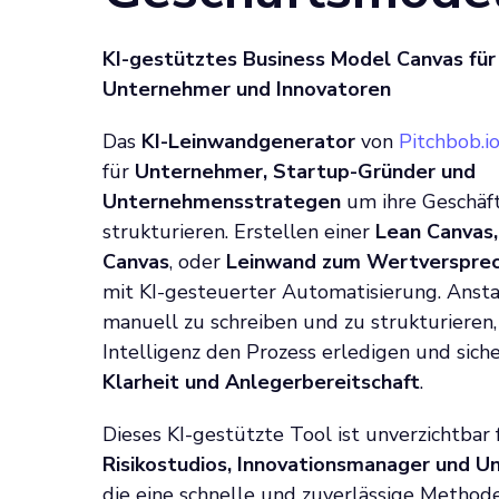
KI-gestütztes Business Model Canvas für
Unternehmer und Innovatoren
Das
KI-Leinwandgenerator
von
Pitchbob.i
für
Unternehmer, Startup-Gründer und
Unternehmensstrategen
um ihre Geschäft
strukturieren. Erstellen einer
Lean Canvas
Canvas
, oder
Leinwand zum Wertverspre
mit KI-gesteuerter Automatisierung. Ansta
manuell zu schreiben und zu strukturieren, 
Intelligenz den Prozess erledigen und sich
Klarheit und Anlegerbereitschaft
.
Dieses KI-gestützte Tool ist unverzichtbar
Risikostudios, Innovationsmanager und 
die eine schnelle und zuverlässige Method