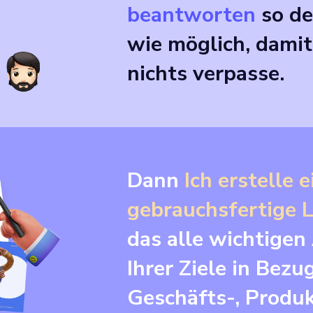
beantworten
so det
wie möglich, damit
nichts verpasse.
Dann
Ich erstelle e
gebrauchsfertige 
das alle wichtigen
Ihrer Ziele in Bezu
Geschäfts-, Produ