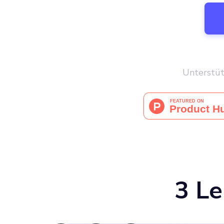
Unterstüt
3 L