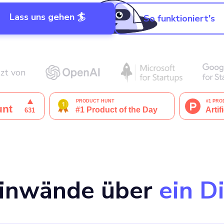
Lass uns gehen 🏄
So funktioniert's
zt von
einwände über
ein D