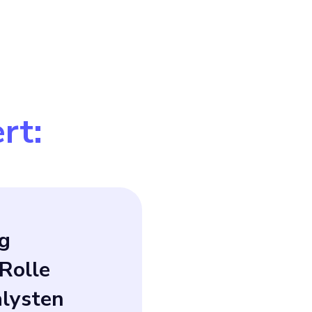
rt:
g
Rolle
alysten