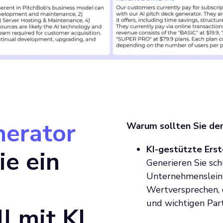
erator
Warum sollten Sie de
KI-gestützte Ers
ie ein
Generieren Sie sch
Unternehmensleinw
Wertversprechen,
und wichtigen Part
l mit KI