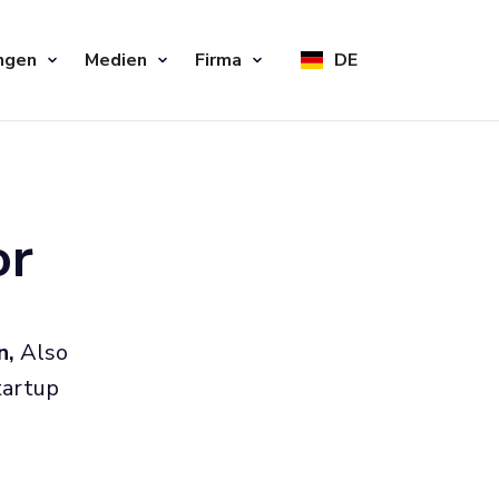
ngen
Medien
Firma
DE
or
n,
Also
tartup