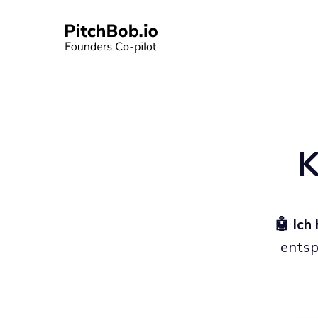
K
🤖 Ich
entsp