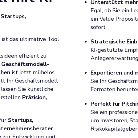
Unterstützt meh
Egal, ob Sie ein L
 Startups,
ein Value Proposit
sofort.
o
ist das ultimative Tool
Strategische Einb
KI-gestützte Empf
sideen effizient zu
Anlegererwartunge
, Geschäftsmodell-
chen
ist jetzt mühelos
Exportieren und m
tt Ihr Geschäftsmodell
Sie Ihr Geschäfts
lassen Sie künstliche
Formaten herunter
erstellen
Präzision,
Perfekt für Pitc
Sie ein profession
 für
Startups,
um Investoren, St
Unternehmensberater
Risikokapitalgeber
e zur Entwicklung und