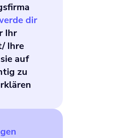
gsfirma
werde dir
 Ihr
/ Ihre
sie auf
htig zu
rklären
agen