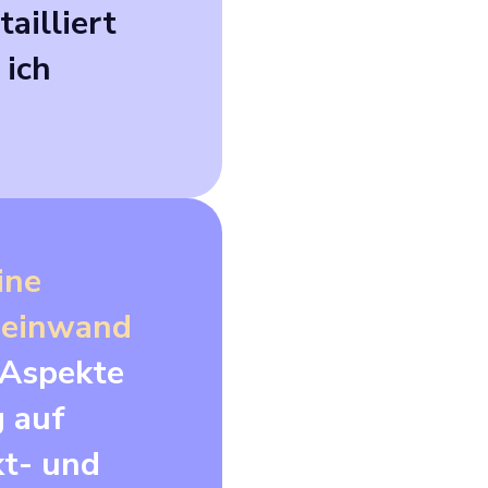
ailliert
 ich
ine
Leinwand
 Aspekte
g auf
kt- und