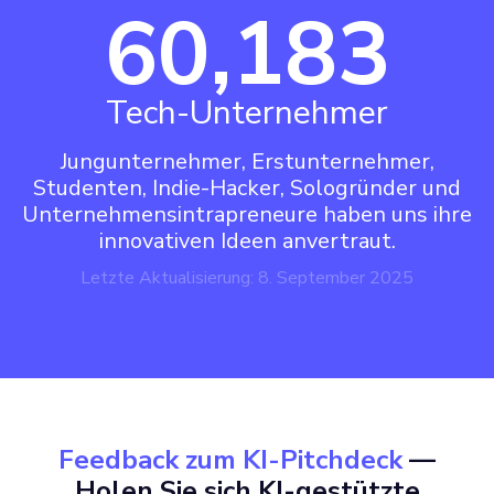
60,183
Tech-Unternehmer
Jungunternehmer, Erstunternehmer,
Studenten, Indie-Hacker, Sologründer und
Unternehmensintrapreneure haben uns ihre
innovativen Ideen anvertraut.
Letzte Aktualisierung: 8. September 2025
Feedback zum KI-Pitchdeck
—
Holen Sie sich KI-gestützte