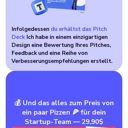
Infolgedessen
du erhältst das Pitch
Deck
Ich habe in einem einzigartigen
Design eine Bewertung Ihres Pitches,
Feedback und eine Reihe von
Verbesserungsempfehlungen erstellt.
💰 Und das alles zum Preis von
ein paar Pizzen 🍕 für dein
Startup-Team — 29,90$