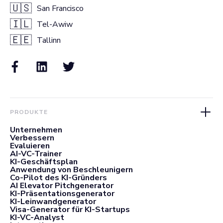
🇺🇸
San Francisco
🇮🇱
Tel-Awiw
🇪🇪
Tallinn
PRODUKTE
Unternehmen
Verbessern
Evaluieren
AI-VC-Trainer
KI-Geschäftsplan
Anwendung von Beschleunigern
Co-Pilot des KI-Gründers
AI Elevator Pitchgenerator
KI-Präsentationsgenerator
KI-Leinwandgenerator
Visa-Generator für KI-Startups
KI-VC-Analyst