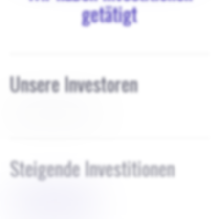
getätigt
Unsere Investoren
AB mit 45% JS mit 55%
Steigende Investitionen
$
15000000