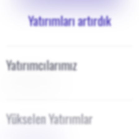
Yatırımları artırdık
Yatırımcılarımız
%45 ile AB %55 ile JS
Yükselen Yatırımlar