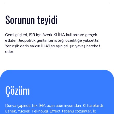
Sorunun teyidi
Gemi güçleri, ISR için özerk KI İHA kullanır ve gerçek
etkiler, Jeopolitik gerilimler isteği özerkliğe yükseltir.
Yerleşik derin saldırı İHA'ları aşırı çalışır, yavaş hareket
eder.
Çözüm
Dünya çapında tek İHA uçan alüminyumdan. KI hareketli,
Esnek, Yüksek Teknoloji. Effect tabanlı çözümler. İç