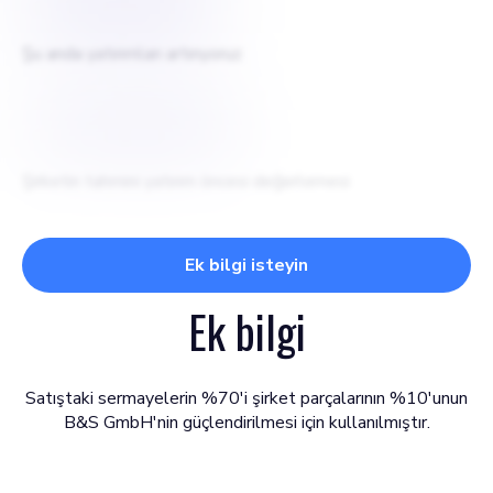
$
15000000
Şu anda yatırımları artırıyoruz
$
150000000
Şirketin tahmini yatırım öncesi değerlemesi
Ek bilgi isteyin
Ek bilgi
Satıştaki sermayelerin %70'i şirket parçalarının %10'unun
B&S GmbH'nin güçlendirilmesi için kullanılmıştır.