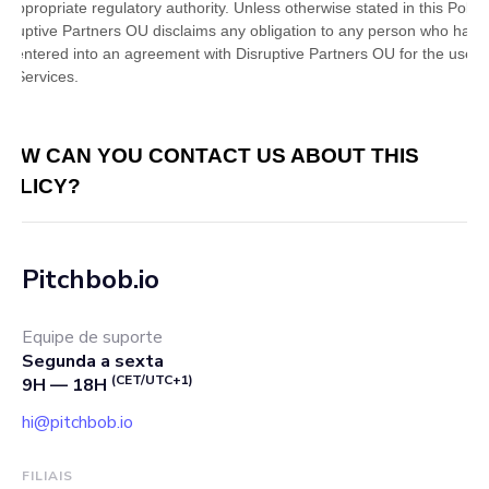
Pitchbob.io
Equipe de suporte
Segunda a sexta
(CET/UTC+1)
9H — 18H
hi@pitchbob.io
FILIAIS