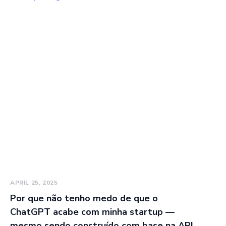
APRIL 25, 2025
Por que não tenho medo de que o
ChatGPT acabe com minha startup —
mesmo sendo construído com base na API