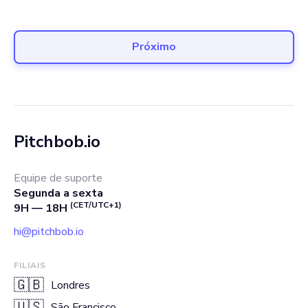
Próximo
Pitchbob.io
Equipe de suporte
Segunda a sexta
(CET/UTC+1)
9H — 18H
hi@pitchbob.io
FILIAIS
🇬🇧
Londres
🇺🇸
São Francisco