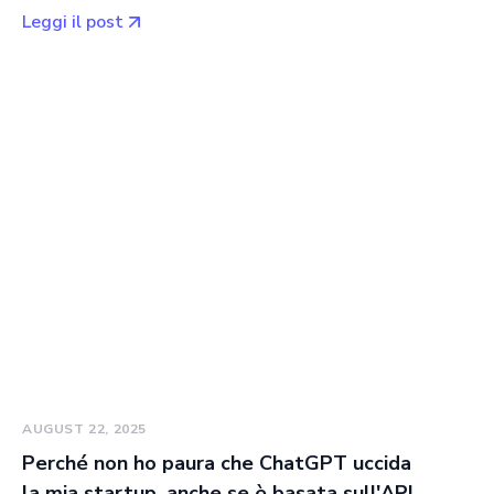
Leggi il post
AUGUST 22, 2025
Perché non ho paura che ChatGPT uccida
la mia startup, anche se è basata sull'API