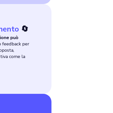
mento
🔄
zione può
o feedback per
oposta,
tiva come la