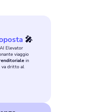
roposta
🎤
 AI Elevator
ionante viaggio
renditoriale
in
 va dritto al