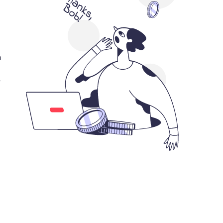
a
r
: