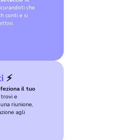
icurandoti che
h conti e si
ttivi.
i
⚡
eziona il tuo
trovi e
 una riunione
,
zione agli