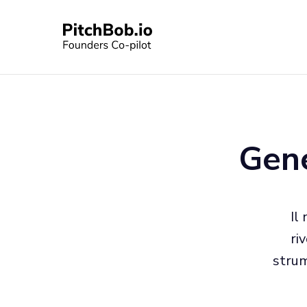
Gene
Il
ri
strum