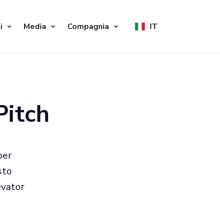
i
Media
Compagnia
IT
Pitch
per
sto
evator