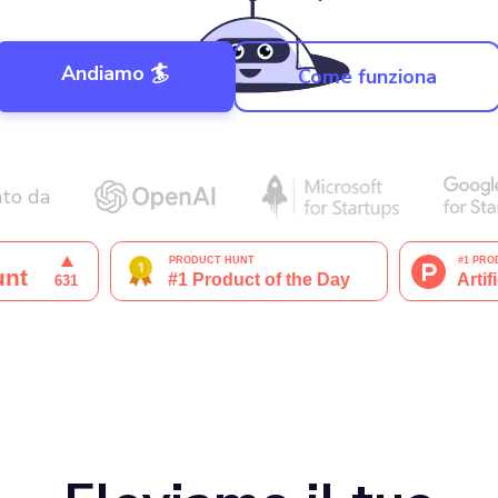
Andiamo 🏄
Come funziona
to da