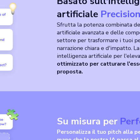
Basato sull'intelli
artificiale
Precisio
Sfrutta la potenza combinata del
artificiale avanzata e delle com
settore per trasformare i tuoi pe
narrazione chiara e d'impatto. La
intelligenza artificiale per l'elev
ottimizzato per catturare l'ess
proposta.
Su misura per
Perf
Personalizza il tuo pitch alla 
mano che la nostra IA passa al