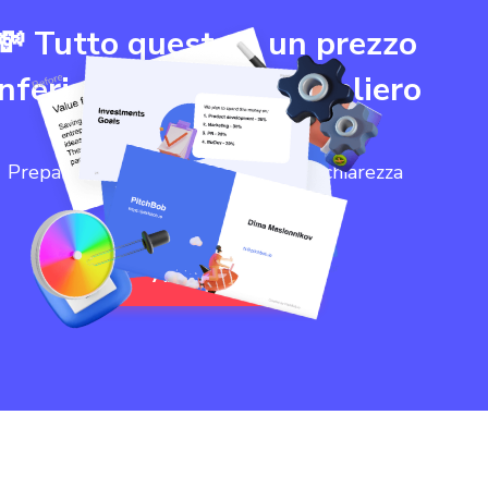
💸 Tutto questo a un prezzo
inferiore al costo giornaliero
☕️
Preparati a lanciare con sicurezza e chiarezza
come mai prima d'ora!
Andiamo 🏄