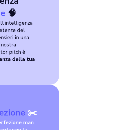
genza
ne
🧠
l'intelligenza
petenze del
nsieri in una
 nostra
ator pitch è
enza della tua
ezione
✂️
perfezione man
 setaccio
le