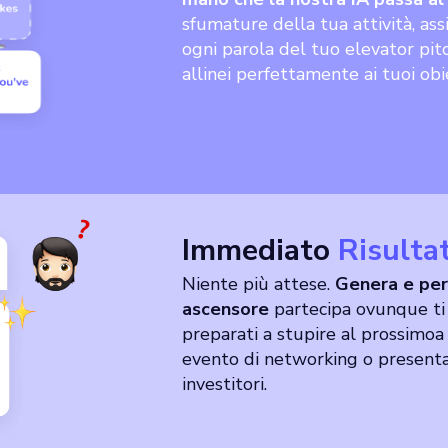
sfumature della tua attività, ass
ogni parola del tuo elevator pitc
allinei perfettamente ai tuoi obie
Immediato
Risultat
Niente più attese.
Genera e perf
ascensore
partecipa ovunque ti 
preparati a stupire al prossimo
a
evento di networking o presenta
investitori.