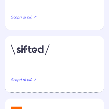
Became Billion-Dollar Companies
Scopri di più ↗
Writing your next pitch deck? Read this first
Scopri di più ↗