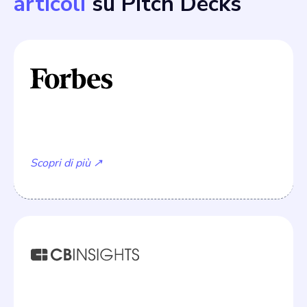
articoli
su Pitch Decks
Come creare un pitch deck
Scopri di più ↗
The Early Pitch Decks Of 21 Startups Before They