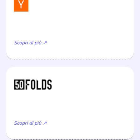
The YC Seed Deck Template
Scopri di più ↗
How to pitch in a venture capital meeting
Scopri di più ↗