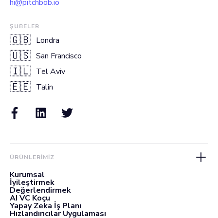
hi@pitchbob.io
ŞUBELER
🇬🇧
Londra
🇺🇸
San Francisco
🇮🇱
Tel Aviv
🇪🇪
Talin
ÜRÜNLERIMIZ
Kurumsal
İyileştirmek
Değerlendirmek
AI VC Koçu
Yapay Zeka İş Planı
Hızlandırıcılar Uygulaması