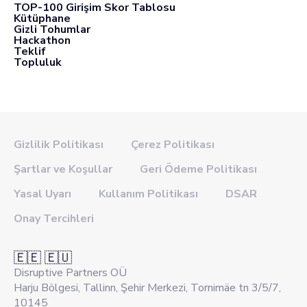
TOP-100 Girişim Skor Tablosu
Kütüphane
Gizli Tohumlar
Hackathon
Teklif
Topluluk
Gizlilik Politikası
Çerez Politikası
Şartlar ve Koşullar
Geri Ödeme Politikası
Yasal Uyarı
Kullanım Politikası
DSAR
Onay Tercihleri
🇪🇪 🇪🇺
Disruptive Partners OÜ
Harju Bölgesi, Tallinn, Şehir Merkezi, Tornimäe tn 3/5/7,
10145