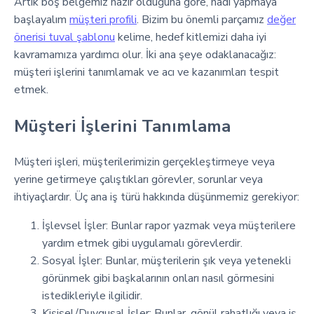
Artık boş belgemiz hazır olduğuna göre, hadi yapmaya
başlayalım
müşteri profili
. Bizim bu önemli parçamız
değer
önerisi tuval şablonu
kelime, hedef kitlemizi daha iyi
kavramamıza yardımcı olur. İki ana şeye odaklanacağız:
müşteri işlerini tanımlamak ve acı ve kazanımları tespit
etmek.
Müşteri İşlerini Tanımlama
Müşteri işleri, müşterilerimizin gerçekleştirmeye veya
yerine getirmeye çalıştıkları görevler, sorunlar veya
ihtiyaçlardır. Üç ana iş türü hakkında düşünmemiz gerekiyor:
İşlevsel İşler: Bunlar rapor yazmak veya müşterilere
yardım etmek gibi uygulamalı görevlerdir.
Sosyal İşler: Bunlar, müşterilerin şık veya yetenekli
görünmek gibi başkalarının onları nasıl görmesini
istedikleriyle ilgilidir.
Kişisel/Duygusal İşler: Bunlar, gönül rahatlığı veya iş