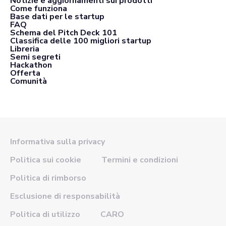
Notizie e aggiornamenti sui prodotti
Come funziona
Base dati per le startup
FAQ
Schema del Pitch Deck 101
Classifica delle 100 migliori startup
Libreria
Semi segreti
Hackathon
Offerta
Comunità
Informativa sulla privacy
Politica sui cookie
Termini e condizioni
Politica di rimborso
Esclusione di responsabilità
Politica di utilizzo
CARO