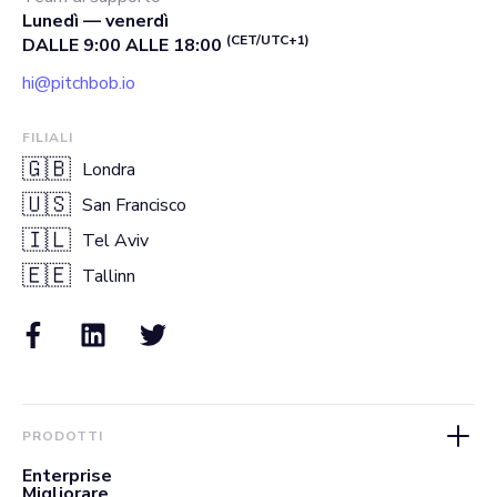
Lunedì — venerdì
(CET/UTC+1)
DALLE 9:00 ALLE 18:00
hi@pitchbob.io
FILIALI
🇬🇧
Londra
🇺🇸
San Francisco
🇮🇱
Tel Aviv
🇪🇪
Tallinn
PRODOTTI
Enterprise
Migliorare