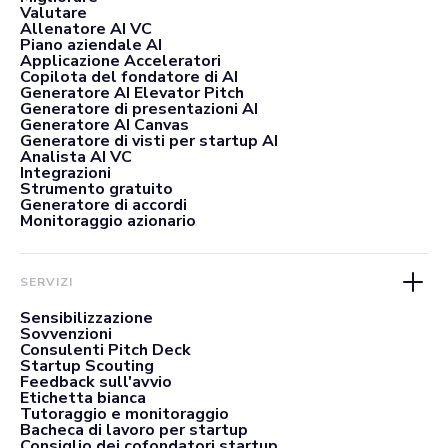
Valutare
Allenatore AI VC
Piano aziendale AI
Applicazione Acceleratori
Copilota del fondatore di AI
Generatore AI Elevator Pitch
Generatore di presentazioni AI
Generatore AI Canvas
Generatore di visti per startup AI
Analista AI VC
Integrazioni
Strumento gratuito
Generatore di accordi
Monitoraggio azionario
SERVIZI
Sensibilizzazione
Sovvenzioni
Consulenti Pitch Deck
Startup Scouting
Feedback sull'avvio
Etichetta bianca
Tutoraggio e monitoraggio
Bacheca di lavoro per startup
Consiglio dei cofondatori startup