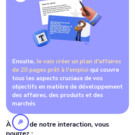
Ensuite,
Je vais créer un plan d'affaires
de 20 pages prêt à l'emploi
qui couvre
tous les aspects cruciaux de vos
objectifs en matière de développement
des affaires, des produits et des
marchés
🎉
À la fin de notre interaction, vous
pourrez :