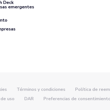
ch Deck
sas emergentes
ento
mpresas
kies
Términos y condiciones
Política de ree
 de uso
DAR
Preferencias de consentimient