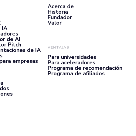
Acerca de
Historia
Fundador
C
Valor
 IA
radores
or de AI
or Pitch
VENTAJAS
ntaciones de IA
s
Para universidades
 para empresas
Para aceleradores
Programa de recomendación
Programa de afiliados
ta
rdos
iones