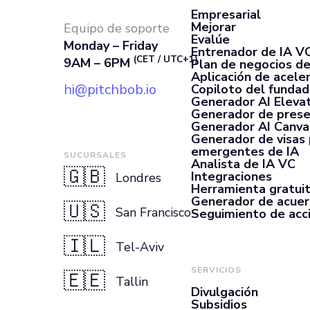
Empresarial
Mejorar
Equipo de soporte
Evalúe
Monday – Friday
Entrenador de IA V
(CET / UTC+1)
9AM – 6PM
Plan de negocios de
Aplicación de acele
hi@pitchbob.io
Copiloto del fundad
Generador AI Elevat
Generador de prese
Generador AI Canva
Generador de visas
emergentes de IA
SUCURSALES
Analista de IA VC
🇬🇧
Integraciones
Londres
Herramienta gratui
Generador de acue
🇺🇸
San Francisco
Seguimiento de acc
🇮🇱
Tel-Aviv
SERVICIOS
🇪🇪
Tallin
Divulgación
Subsidios