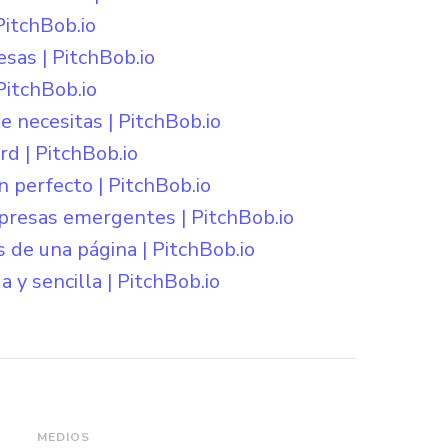
PitchBob.io
sas | PitchBob.io
PitchBob.io
 necesitas | PitchBob.io
d | PitchBob.io
n perfecto | PitchBob.io
mpresas emergentes | PitchBob.io
s de una página | PitchBob.io
a y sencilla | PitchBob.io
MEDIOS