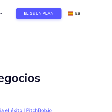
ELIGE UN PLAN
ES
negocios
a el éxito | PitchBob.io