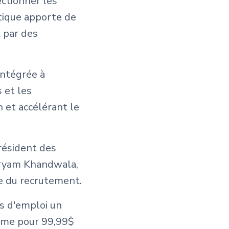
ectionner les
stique apporte de
t par des
intégrée à
 et les
 et accélérant le
résident des
Maryam Khandwala,
ue du recrutement.
s d'emploi un
orme pour 99,99$