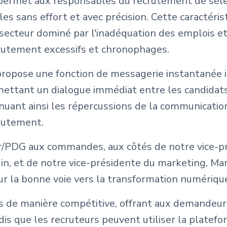
on permet aux responsables du recrutement de sél
les sans effort et avec précision. Cette caractéri
un secteur dominé par l'inadéquation des emplois e
rutement excessifs et chronophages.
propose une fonction de messagerie instantanée 
rmettant un dialogue immédiat entre les candidats
uant ainsi les répercussions de la communication
rutement.
r/PDG aux commandes, aux côtés de notre vice-p
gin, et de notre vice-présidente du marketing, 
sur la bonne voie vers la transformation numériq
és de manière compétitive, offrant aux demandeur
ndis que les recruteurs peuvent utiliser la platef