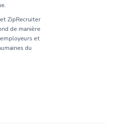
ue.
et ZipRecruiter
pond de manière
s employeurs et
 humaines du