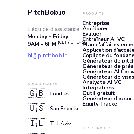
PitchBob.io
PRODUITS
Entreprise
Améliorer
L'équipe d'assistance
Evaluer
Monday – Friday
Entraîneur AI VC
(CET / UTC+1)
9AM – 6PM
Plan d'affaires en m
Application d'accél
hi@pitchbob.io
Copilote du fondate
Générateur de pitch
Générateur de prés
Générateur AI Canv
Générateur de visas
Analyste AI VC
SUCCURSALES
Intégrations
🇬🇧
Outil gratuit
Londres
Générateur d'accor
Equity Tracker
🇺🇸
San Francisco
🇮🇱
Tel-Aviv
DES SERVICES