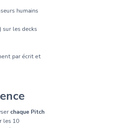
isseurs humains
 sur les decks
nt par écrit et
ience
yser
chaque Pitch
r les 10