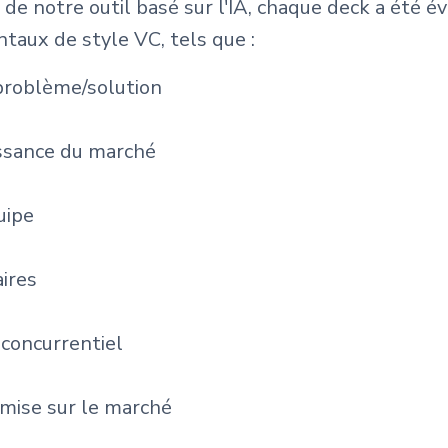
de de notre outil basé sur l'IA, chaque deck a été 
taux de style VC, tels que :
problème/solution
issance du marché
uipe
aires
concurrentiel
 mise sur le marché