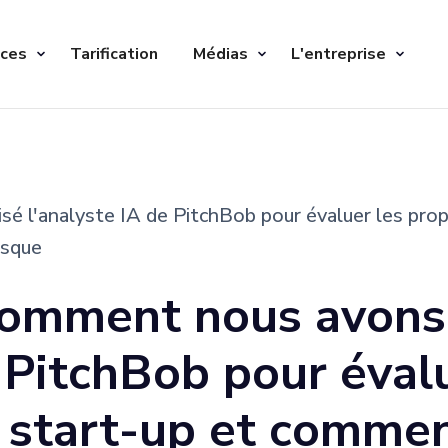
ices
Tarification
Médias
L'entreprise
sé l'analyste IA de PitchBob pour évaluer les pro
isque
comment nous avons 
e PitchBob pour éval
 start-up et comment