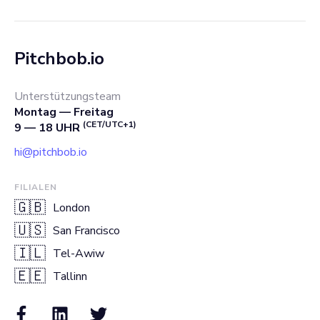
Pitchbob.io
Unterstützungsteam
Montag — Freitag
(CET/UTC+1)
9 — 18 UHR
hi@pitchbob.io
FILIALEN
🇬🇧
London
🇺🇸
San Francisco
🇮🇱
Tel-Awiw
🇪🇪
Tallinn