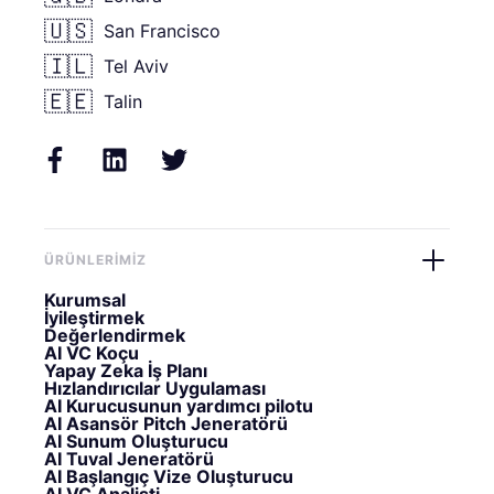
🇺🇸
San Francisco
🇮🇱
Tel Aviv
🇪🇪
Talin
ÜRÜNLERIMIZ
Kurumsal
İyileştirmek
Değerlendirmek
AI VC Koçu
Yapay Zeka İş Planı
Hızlandırıcılar Uygulaması
AI Kurucusunun yardımcı pilotu
AI Asansör Pitch Jeneratörü
AI Sunum Oluşturucu
AI Tuval Jeneratörü
AI Başlangıç Vize Oluşturucu