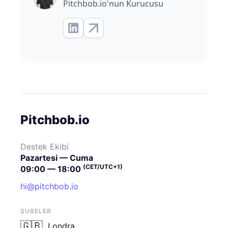
Pitchbob.io'nun Kurucusu
Pitchbob.io
Destek Ekibi
Pazartesi — Cuma
(CET/UTC+1)
09:00 — 18:00
hi@pitchbob.io
ŞUBELER
🇬🇧
Londra