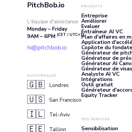
PitchBob.io
PRODUITS
Entreprise
Améliorer
L'équipe d'assistance
Evaluer
Monday – Friday
Entraîneur AI VC
(CET / UTC+1)
9AM – 6PM
Plan d'affaires en m
Application d'accél
hi@pitchbob.io
Copilote du fondate
Générateur de pitch
Générateur de prés
Générateur AI Canv
Générateur de visas
Analyste AI VC
SUCCURSALES
Intégrations
🇬🇧
Outil gratuit
Londres
Générateur d'accor
Equity Tracker
🇺🇸
San Francisco
🇮🇱
Tel-Aviv
DES SERVICES
🇪🇪
Sensibilisation
Tallinn