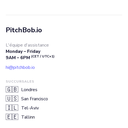
PitchBob.io
L'équipe d'assistance
Monday – Friday
(CET / UTC+1)
9AM – 6PM
hi@pitchbob.io
SUCCURSALES
🇬🇧
Londres
🇺🇸
San Francisco
🇮🇱
Tel-Aviv
🇪🇪
Tallinn