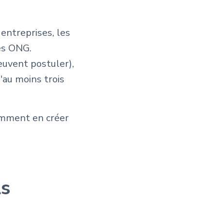
 entreprises, les
les ONG.
euvent postuler),
'au moins trois
omment en créer
ls