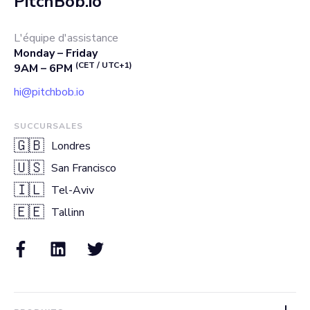
PitchBob.io
L'équipe d'assistance
Monday – Friday
(CET / UTC+1)
9AM – 6PM
hi@pitchbob.io
SUCCURSALES
🇬🇧
Londres
🇺🇸
San Francisco
🇮🇱
Tel-Aviv
🇪🇪
Tallinn