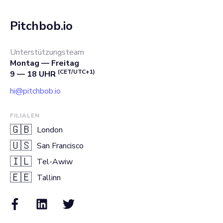
Pitchbob.io
Unterstützungsteam
Montag — Freitag
(CET/UTC+1)
9 — 18 UHR
hi@pitchbob.io
FILIALEN
🇬🇧
London
🇺🇸
San Francisco
🇮🇱
Tel-Awiw
🇪🇪
Tallinn