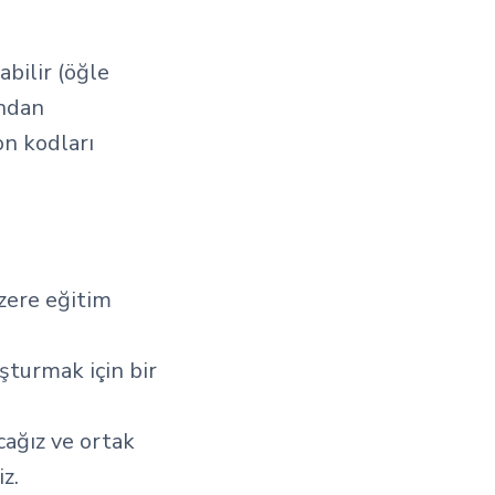
abilir (öğle
ından
on kodları
zere eğitim
uşturmak için bir
cağız ve ortak
z.