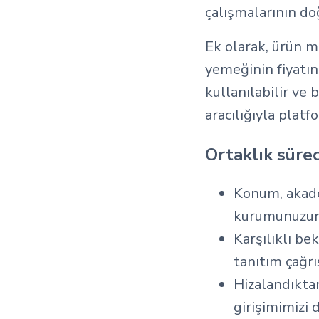
çalışmalarının do
Ek olarak, ürün m
yemeğinin fiyatı
kullanılabilir ve
aracılığıyla plat
Ortaklık süreci
Konum, akade
kurumunuzun b
Karşılıklı be
tanıtım çağrı
Hizalandıktan
girişimimizi 