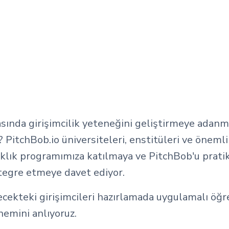
asında girişimcilik yeteneğini geliştirmeye adanm
itchBob.io üniversiteleri, enstitüleri ve önemli
aklık programımıza katılmaya ve PitchBob'u prati
tegre etmeye davet ediyor.
ecekteki girişimcileri hazırlamada uygulamalı öğ
emini anlıyoruz.