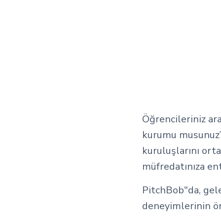
Öğrencileriniz ar
kurumu musunuz? P
kuruluşlarını ort
müfredatınıza en
PitchBob"da, gel
deneyimlerinin ön