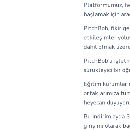
Platformumuz, hev
başlamak için araç
PitchBob, fikir g
etkileşimler yolu
dahil olmak üzere
PitchBob'u işletm
sürükleyici bir ö
Eğitim kurumları
ortaklarımıza tü
heyecan duyuyoru
Bu indirim ayda 3
girişimi olarak b