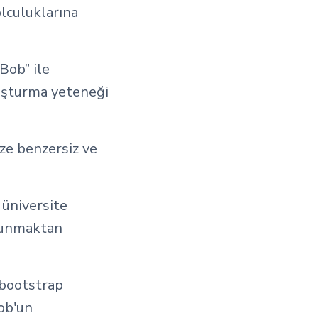
olculuklarına
Bob” ile
luşturma yeteneği
ze benzersiz ve
üniversite
sunmaktan
 bootstrap
Bob'un