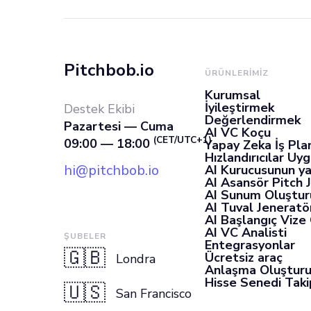
Pitchbob.io
ÜRÜNLERIMIZ
Kurumsal
İyileştirmek
Destek Ekibi
Değerlendirmek
Pazartesi — Cuma
AI VC Koçu
(CET/UTC+1)
09:00 — 18:00
Yapay Zeka İş Pla
Hızlandırıcılar Uy
hi@pitchbob.io
AI Kurucusunun ya
AI Asansör Pitch 
AI Sunum Oluştur
AI Tuval Jeneratö
AI Başlangıç Vize
AI VC Analisti
ŞUBELER
Entegrasyonlar
🇬🇧
Ücretsiz araç
Londra
Anlaşma Oluştur
Hisse Senedi Takip
🇺🇸
San Francisco