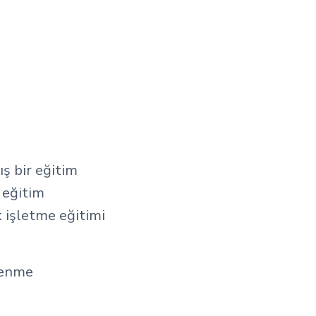
ış bir eğitim
 eğitim
k işletme eğitimi
renme