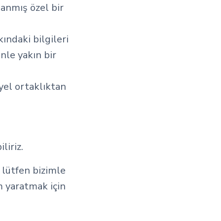
anmış özel bir
ndaki bilgileri
inle yakın bir
iyel ortaklıktan
liriz.
 lütfen bizimle
 yaratmak için