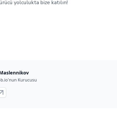
ücü yolculukta bize katılın!
Maslennikov
ob.io'nun Kurucusu