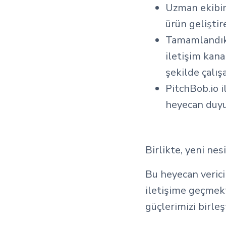
Uzman ekibim
ürün geliştir
Tamamlandıkt
iletişim kanal
şekilde çalış
PitchBob.io i
heyecan duyu
Birlikte, yeni nesi
Bu heyecan verici
iletişime geçmek
güçlerimizi birleş