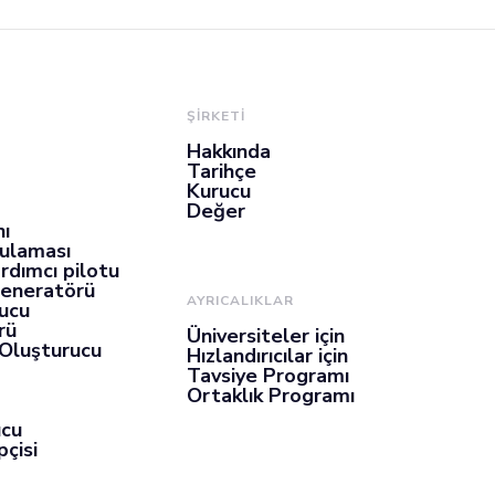
ŞİRKETİ
Hakkında
Tarihçe
Kurucu
Değer
nı
gulaması
rdımcı pilotu
Jeneratörü
AYRICALIKLAR
ucu
rü
Üniversiteler için
 Oluşturucu
Hızlandırıcılar için
Tavsiye Programı
Ortaklık Programı
ucu
çisi