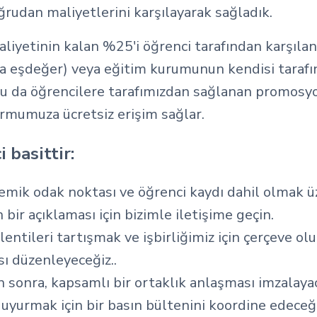
ğrudan maliyetlerini karşılayarak sağladık.
aliyetinin kalan %25'i öğrenci tarafından karşılan
na eşdeğer) veya eğitim kurumunun kendisi taraf
 bu da öğrencilere tarafımızdan sağlanan promosy
formumuza ücretsiz erişim sağlar.
 basittir:
mik odak noktası ve öğrenci kaydı dahil olmak ü
ir açıklaması için bizimle iletişime geçin.
klentileri tartışmak ve işbirliğimiz için çerçeve ol
sı düzenleyeceğiz..
 sonra, kapsamlı bir ortaklık anlaşması imzalaya
duyurmak için bir basın bültenini koordine edeceği