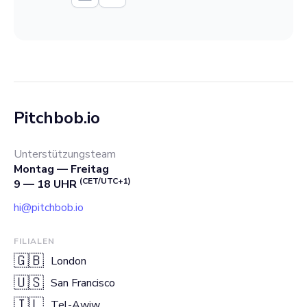
Pitchbob.io
Unterstützungsteam
Montag — Freitag
(CET/UTC+1)
9 — 18 UHR
hi@pitchbob.io
FILIALEN
🇬🇧
London
🇺🇸
San Francisco
🇮🇱
Tel-Awiw