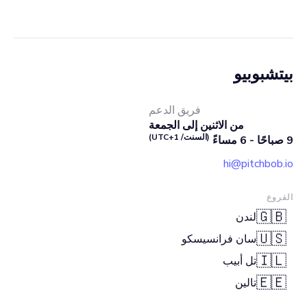
بيتشبوبيو
فريق الدعم
من الاثنين إلى الجمعة
(السنت/ UTC+1)
9 صباحًا - 6 مساءً
hi@pitchbob.io
الفروع
🇬🇧
لندن
🇺🇸
سان فرانسيسكو
🇮🇱
تل أبيب
🇪🇪
تالين