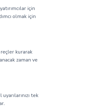
yatırımcılar için
rdımcı olmak için
üreçler kurarak
arcanacak zaman ve
l uyarılarınızı tek
ar.