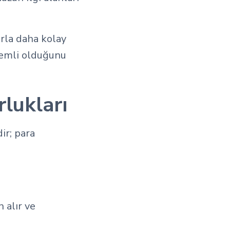
arla daha kolay
önemli olduğunu
lukları
ir; para
 alır ve