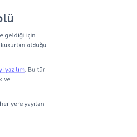
olü
 geldiği için
 kusurları olduğu
yi yazılım
. Bu tür
k ve
 her yere yayılan