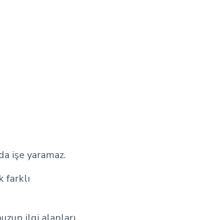
da işe yaramaz.
k farklı
zun ilgi alanları