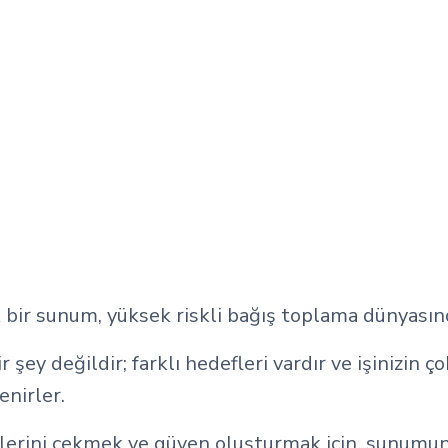
bir sunum, yüksek riskli bağış toplama dünyasın
r şey değildir; farklı hedefleri vardır ve işinizin ço
enirler.
erini çekmek ve güven oluşturmak için, sunumunu