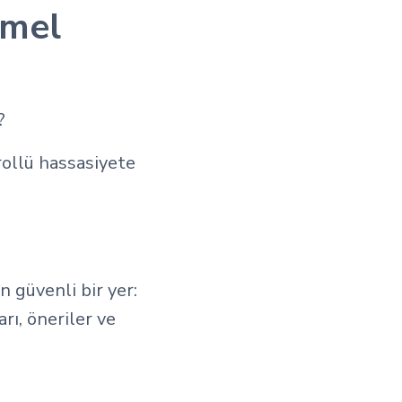
emel
?
rollü hassasiyete
 güvenli bir yer:
rı, öneriler ve