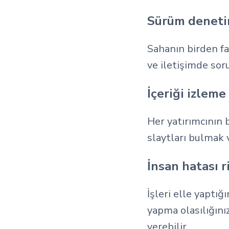
Sürüm denetimi
Sahanın birden fa
ve iletişimde sor
İçeriği izlem
Her yatırımcının b
slaytları bulmak 
İnsan hatası r
İşleri elle yaptığ
yapma olasılığını
verebilir.