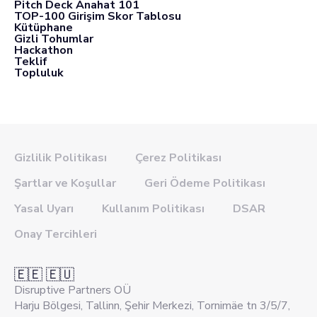
Pitch Deck Anahat 101
TOP-100 Girişim Skor Tablosu
Kütüphane
Gizli Tohumlar
Hackathon
Teklif
Topluluk
Gizlilik Politikası
Çerez Politikası
Şartlar ve Koşullar
Geri Ödeme Politikası
Yasal Uyarı
Kullanım Politikası
DSAR
Onay Tercihleri
🇪🇪 🇪🇺
Disruptive Partners OÜ
Harju Bölgesi, Tallinn, Şehir Merkezi, Tornimäe tn 3/5/7,