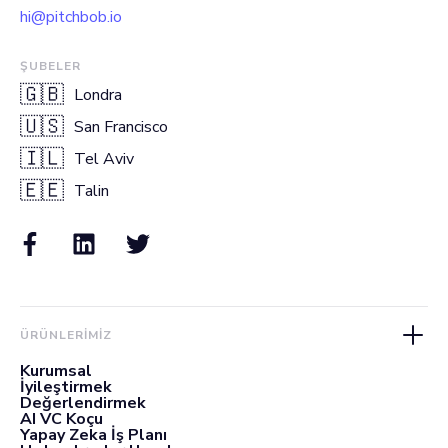
hi@pitchbob.io
ŞUBELER
🇬🇧
Londra
🇺🇸
San Francisco
🇮🇱
Tel Aviv
🇪🇪
Talin
ÜRÜNLERIMIZ
Kurumsal
İyileştirmek
Değerlendirmek
AI VC Koçu
Yapay Zeka İş Planı