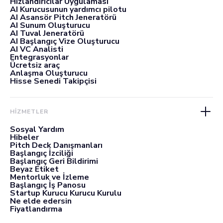
Hızlandırıcılar Uygulaması
AI Kurucusunun yardımcı pilotu
AI Asansör Pitch Jeneratörü
AI Sunum Oluşturucu
AI Tuval Jeneratörü
AI Başlangıç Vize Oluşturucu
AI VC Analisti
Entegrasyonlar
Ücretsiz araç
Anlaşma Oluşturucu
Hisse Senedi Takipçisi
HİZMETLER
Sosyal Yardım
Hibeler
Pitch Deck Danışmanları
Başlangıç İzciliği
Başlangıç Geri Bildirimi
Beyaz Etiket
Mentorluk ve İzleme
Başlangıç İş Panosu
Startup Kurucu Kurucu Kurulu
Ne elde edersin
Fiyatlandırma