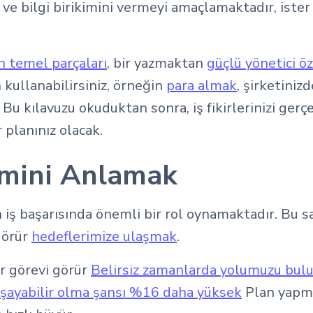
 ve bilgi birikimini vermeyi amaçlamaktadır, ister y
n temel parçaları
, bir yazmaktan
güçlü yönetici öz
 kullanabilirsiniz, örneğin
para almak
, şirketini
. Bu kılavuzu okuduktan sonra, iş fikirlerinizi ge
 planınız olacak.
emini Anlamak
iş başarısında önemli bir rol oynamaktadır. Bu sa
görür
hedeflerimize ulaşmak
.
er görevi görür
Belirsiz zamanlarda yolumuzu bul
şayabilir olma şansı %16 daha yüksek
Plan yapmay