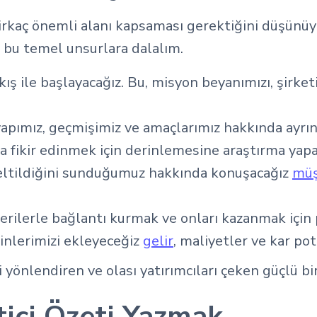
kaç önemli alanı kapsaması gerektiğini düşünüyoru
 bu temel unsurlara dalalım.
akış ile başlayacağız. Bu, misyon beyanımızı, şirket
apımız, geçmişimiz ve amaçlarımız hakkında ayrınt
a fikir edinmek için derinlemesine araştırma yap
zeltildiğini sunduğumuz hakkında konuşacağız
müş
erilerle bağlantı kurmak ve onları kazanmak için 
inlerimizi ekleyeceğiz
gelir
, maliyetler ve kar pot
 yönlendiren ve olası yatırımcıları çeken güçlü bir
tici Özeti Yazmak