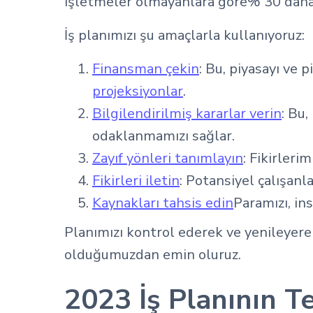
işletmeler olmayanlara göre% 30 daha 
İş planımızı şu amaçlarla kullanıyoruz:
Finansman çekin
: Bu, piyasayı ve 
projeksiyonlar
.
Bilgilendirilmiş kararlar verin
: Bu
odaklanmamızı sağlar.
Zayıf yönleri tanımlayın
: Fikirleri
Fikirleri iletin
: Potansiyel çalışanl
Kaynakları tahsis edin
Paramızı, ins
Planımızı kontrol ederek ve yenileyer
olduğumuzdan emin oluruz.
2023 İş Planının T