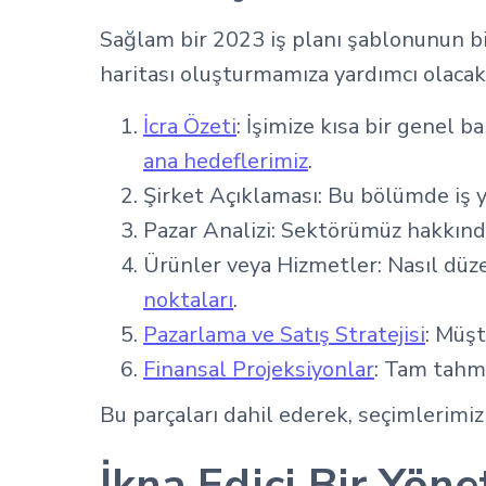
Sağlam bir 2023 iş planı şablonunun bir
haritası oluşturmamıza yardımcı olacak
İcra Özeti
: İşimize kısa bir genel b
ana hedeflerimiz
.
Şirket Açıklaması: Bu bölümde iş y
Pazar Analizi: Sektörümüz hakkınd
Ürünler veya Hizmetler: Nasıl dü
noktaları
.
Pazarlama ve Satış Stratejisi
: Müşt
Finansal Projeksiyonlar
: Tam tahm
Bu parçaları dahil ederek, seçimlerimizi
İkna Edici Bir Yöne