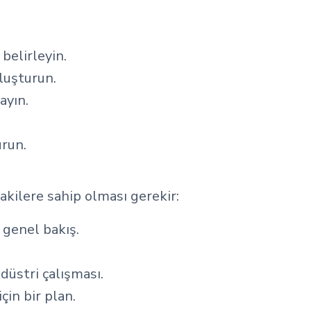
belirleyin.
oluşturun.
ayın.
urun.
dakilere sahip olması gerekir:
r genel bakış.
ndüstri çalışması.
in bir plan.