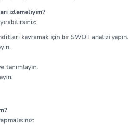
ları izlemeliyim?
ırabilirsiniz:
tehditleri kavramak için bir SWOT analizi yapın.
yin.
ve tanımlayın.
ayın.
im?
yapmalısınız: