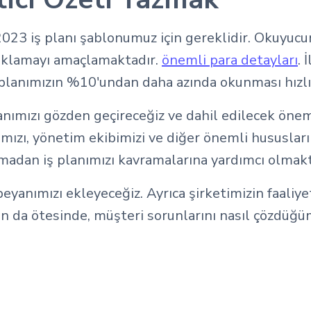
023 iş planı şablonumuz için gereklidir. Okuyucunu
çıklamayı amaçlamaktadır.
önemli para detayları
. 
 planımızın %10'undan daha azında okunması hızlı 
lanımızı gözden geçireceğiz ve dahil edilecek öne
mımızı, yönetim ekibimizi ve diğer önemli hususlar
dan iş planımızı kavramalarına yardımcı olmaktı
beyanımızı ekleyeceğiz. Ayrıca şirketimizin faali
n da ötesinde, müşteri sorunlarını nasıl çözdüğü