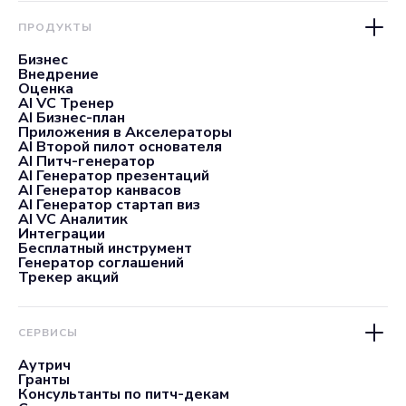
ПРОДУКТЫ
Бизнес
Внедрение
Оценка
AI VC Тренер
AI Бизнес-план
Приложения в Акселераторы
AI Второй пилот основателя
AI Питч-генератор
AI Генератор презентаций
AI Генератор канвасов
AI Генератор стартап виз
AI VC Аналитик
Интеграции
Бесплатный инструмент
Генератор соглашений
Трекер акций
СЕРВИСЫ
Аутрич
Гранты
Консультанты по питч-декам