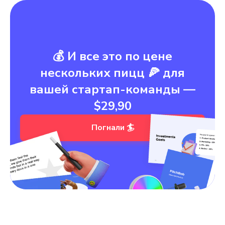
💰 И все это по цене
нескольких пицц 🍕 для
вашей стартап-команды —
$29,90
Погнали 🏄