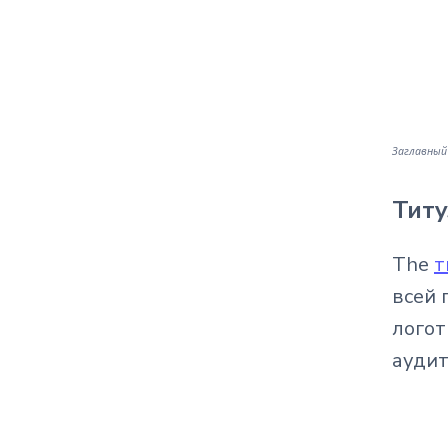
Заглавный 
Титу
The
т
всей 
логот
аудит