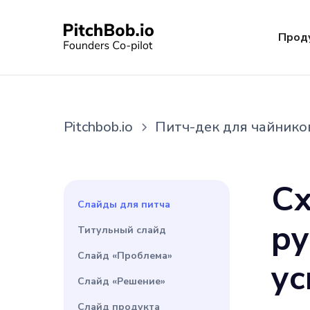
Прод
Pitchbob.io
Питч-дек для чайнико
Сх
Слайды для питча
ру
Титульный слайд
Слайд «Проблема»
ус
Слайд «Решение»
Слайд продукта