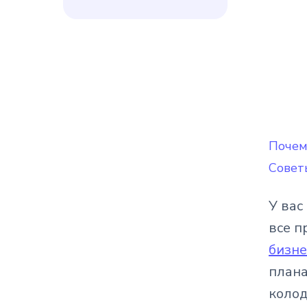
Почем
Совет
У вас
все п
бизне
плана
колод