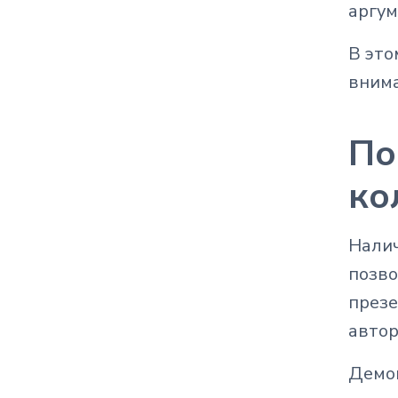
аргум
В это
внима
По
ко
Налич
позво
презе
автор
Демон