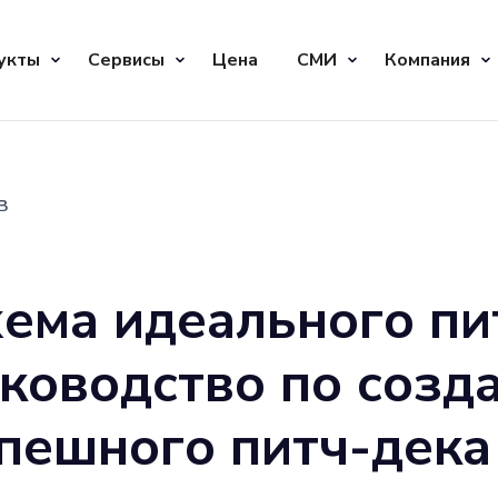
укты
Сервисы
Цена
СМИ
Компания
в
ема идеального пи
ководство по созд
пешного питч-дека