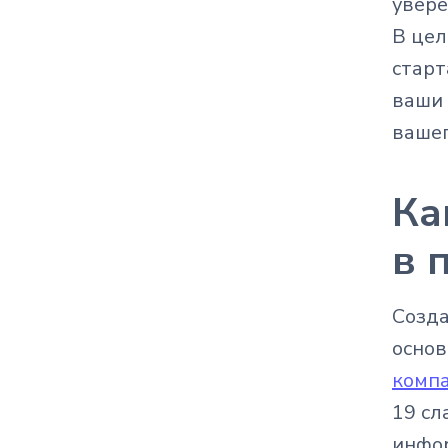
увере
В цел
старт
ваши 
вашег
Ка
в 
Созда
основ
комп
19 сл
инфо