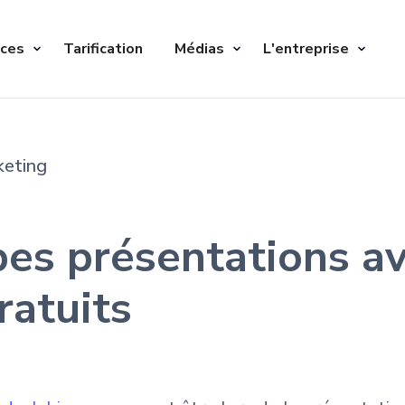
ices
Tarification
Médias
L'entreprise
keting
bes présentations a
ratuits